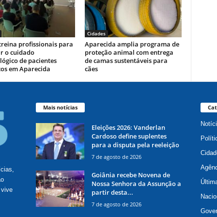
Cidades
reina profissionais para
Aparecida amplia programa de
r o cuidado
proteção animal com entrega
ógico de pacientes
de camas sustentáveis para
cos em Aparecida
cães
Mais notícias
Cat
Notíc
Eleições 2026: Vanderlan
Cardoso define suplentes
Políti
para a disputa pela reeleição
Cidad
7 de agosto de 2026
Agênc
ícias,
Goiânia recebe Novena de
ão
Últim
Nossa Senhora da Assunção a
 vive
partir desta...
Nacio
7 de agosto de 2026
Gove