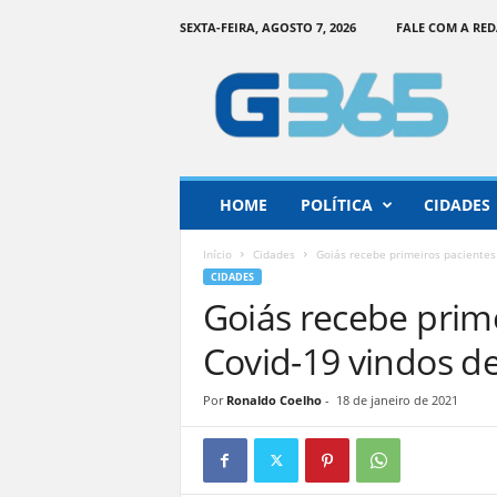
SEXTA-FEIRA, AGOSTO 7, 2026
FALE COM A RE
G
o
i
á
s
3
6
HOME
POLÍTICA
CIDADES
5
–
Início
Cidades
Goiás recebe primeiros paciente
I
CIDADES
n
Goiás recebe prim
f
o
Covid-19 vindos 
r
m
Por
Ronaldo Coelho
-
18 de janeiro de 2021
a
ç
ã
o
o