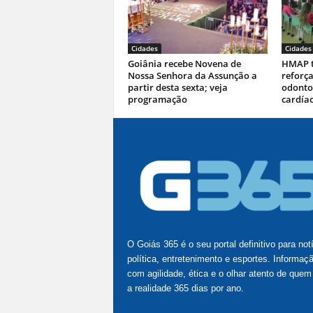
Cidades
Cidades
Goiânia recebe Novena de
HMAP t
Nossa Senhora da Assunção a
reforça
partir desta sexta; veja
odontol
programação
cardía
O Goiás 365 é o seu portal definitivo para not
política, entretenimento e esportes. Informaç
com agilidade, ética e o olhar atento de quem
a realidade 365 dias por ano.