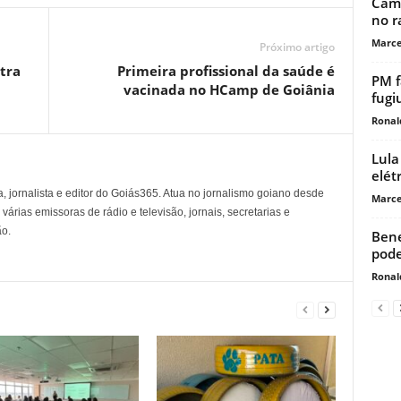
Câma
no r
Marce
Próximo artigo
tra
Primeira profissional da saúde é
PM f
vacinada no HCamp de Goiânia
fugiu
Ronal
Lula
elét
, jornalista e editor do Goiás365. Atua no jornalismo goiano desde
Marce
árias emissoras de rádio e televisão, jornais, secretarias e
o.
Bene
pode
Ronal