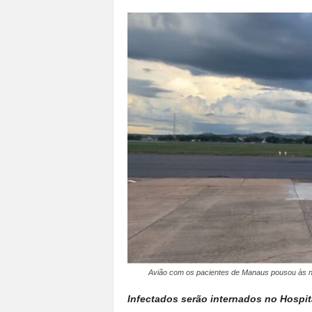
a
n
o
t
o
d
o
.
Avião com os pacientes de Manaus pousou às n
Infectados serão internados no Hospita