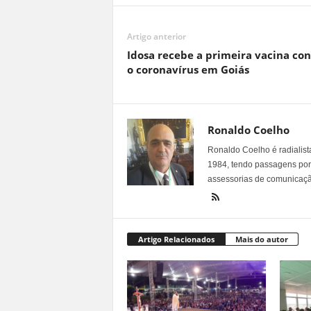
Artigo anterior
Idosa recebe a primeira vacina con
o coronavírus em Goiás
Ronaldo Coelho
Ronaldo Coelho é radialista
1984, tendo passagens por v
assessorias de comunicaçã
Artigo Relacionados
Mais do autor