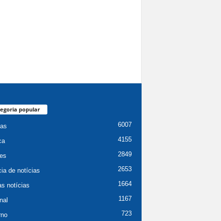
egoria popular
6007
ias
4155
ca
2849
es
2653
ia de notícias
1664
as notícias
1167
nal
723
rno