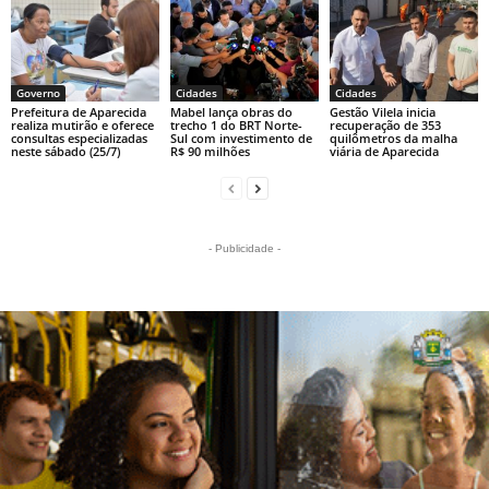
Governo
Cidades
Cidades
Prefeitura de Aparecida
Mabel lança obras do
Gestão Vilela inicia
realiza mutirão e oferece
trecho 1 do BRT Norte-
recuperação de 353
consultas especializadas
Sul com investimento de
quilômetros da malha
neste sábado (25/7)
R$ 90 milhões
viária de Aparecida
- Publicidade -