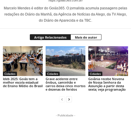
https://goias365.com.br/
Marcelo Mendes é editor do Goiás365. O jornalista acumula passagens pelas
redações do Diário da Manhã, da Agência de Notícias da Alego, da TV Alego,
do Diário de Aparecida e da TBC.
Artigo Relacionados
Mais do autor
Cidades
Cidades
Cidades
Ideb 2025: Goiás tem a
Grave acidente entre
Goiânia recebe Novena
melhor escola estadual
ônibus, caminhão e
de Nossa Senhora da
de Ensino Médio do Brasil
carros deixa cinco mortos
Assunção a partir desta
e dezenas de feridos
sexta; veja programação
- Publicidade -