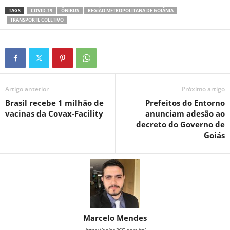
TAGS
COVID-19
ÔNIBUS
REGIÃO METROPOLITANA DE GOIÂNIA
TRANSPORTE COLETIVO
Artigo anterior
Próximo artigo
Brasil recebe 1 milhão de
Prefeitos do Entorno
vacinas da Covax-Facility
anunciam adesão ao
decreto do Governo de
Goiás
Marcelo Mendes