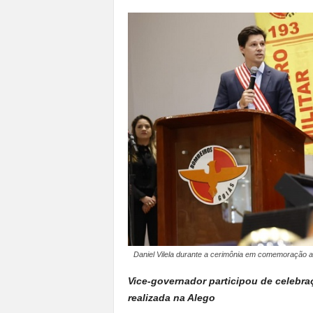
a
n
o
t
o
d
o
.
Daniel Vilela durante a cerimônia em comemoração 
Vice-governador participou de celebr
realizada na Alego