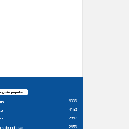
egoria popular
6003
ias
4150
ca
2847
es
2653
ia de notícias