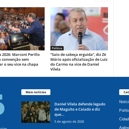
Política
s 2026: Marconi Perillo
“Saio de cabeça erguida”, diz Zé
a convenção sem
Mário após oficialização de Luiz
r o seu vice na chapa
do Carmo na vice de Daniel
Vilela
Mais notícias
Cat
Notíc
Daniel Vilela defende legado
de Maguito e Caiado e diz
Políti
que...
Cidad
5 de agosto de 2026
Agênc
ícias,