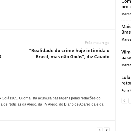
Comi
proj
Marce
Mais
Bras
Marce
Próximo artigo
“Realidade do crime hoje intimida o
Vilm
3
Brasil, mas não Goiás”, diz Caiado
base
Marce
Lula
reto
Ronal
o Goiás365. O jornalista acumula passagens pelas redações do
a de Notícias da Alego, da TV Alego, do Diário de Aparecida e da