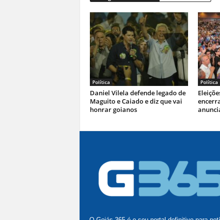
Política
Política
Daniel Vilela defende legado de
Eleiçõe
Maguito e Caiado e diz que vai
encerr
honrar goianos
anuncia
O Goiás 365 é o seu portal definitivo para not