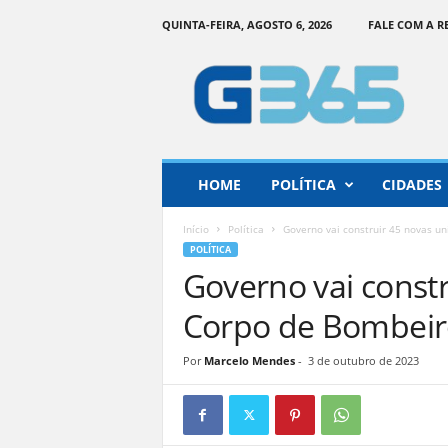
QUINTA-FEIRA, AGOSTO 6, 2026
FALE COM A 
G
o
i
á
s
3
6
HOME
POLÍTICA
CIDADES
5
–
Início
Política
Governo vai construir 45 novas un
I
POLÍTICA
n
Governo vai const
f
o
Corpo de Bombeiro
r
m
Por
Marcelo Mendes
-
3 de outubro de 2023
a
ç
ã
o
o