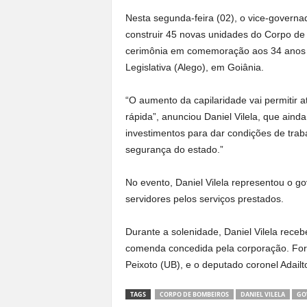
Nesta segunda-feira (02), o vice-governa
construir 45 novas unidades do Corpo de 
cerimônia em comemoração aos 34 anos 
Legislativa (Alego), em Goiânia.
“O aumento da capilaridade vai permitir a
rápida”, anunciou Daniel Vilela, que ain
investimentos para dar condições de trab
segurança do estado.”
No evento, Daniel Vilela representou o 
servidores pelos serviços prestados.
Durante a solenidade, Daniel Vilela rece
comenda concedida pela corporação. For
Peixoto (UB), e o deputado coronel Adail
TAGS
CORPO DE BOMBEIROS
DANIEL VILELA
GO