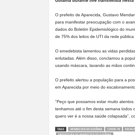
Goiânia durante live transmitida nesta 
O prefeito de Aparecida, Gustavo Mendanh
para manifestar preocupação com o avan
dados do Boletim Epidemiológico do muni
de 75% dos leitos de UTI da rede pública
O emedebista lamentou as vidas perdidas
enlutadas. Além disso, conclamou a popu
usando máscara, lavando as mãos contin
O prefeito alertou a população para a pos
em Aparecida por meio do escalonamento 
“Peço que possamos estar muito atentos.
tenhamos até o fim desta semana todos o
quero ver é a nossa saúde colapsada”, 
TAGS
APARECIDA DE GOIÂNIA
COVID-19
ESCAL
PREFEITURA DE APARECIDA DE GOIÂNIA