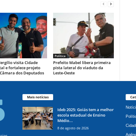
Política
ergílio visita Cidade
Prefeito Mabel libera primeira
al e fortalece projeto
pista lateral do viaduto da
 Câmara dos Deputados
Leste-Oeste
Mais notícias
Cat
Notíc
Ideb 2025: Goiás tem a melhor
escola estadual de Ensino
Políti
Médio...
Cidad
8 de agosto de 2026
Agênc
ícias,