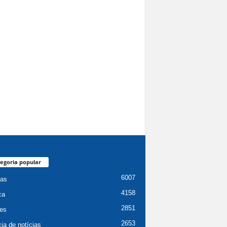
egoria popular
6007
ias
4158
ca
2851
es
2653
ia de notícias