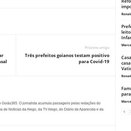
Refo
impo
Ronal
Pref
leit
Infa
Marce
Próximo artigo
ar
Três prefeitos goianos testam positivo
Casa
sal
para Covid-19
casa
Vati
Ronal
Famí
para
Marce
o Goiás365. O jornalista acumula passagens pelas redações do
a de Notícias da Alego, da TV Alego, do Diário de Aparecida e da