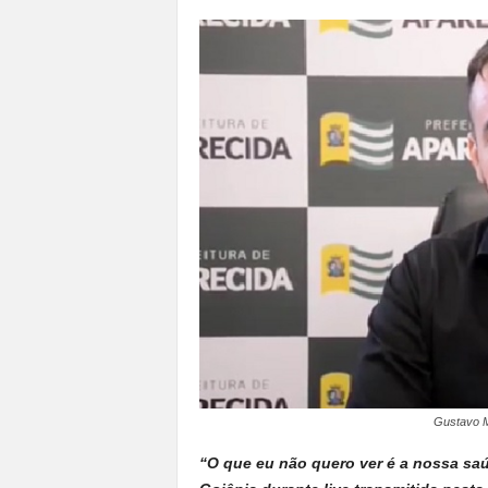
a
n
o
t
o
d
o
.
Gustavo M
“O que eu não quero ver é a nossa saú