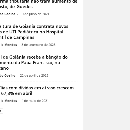
rma tributária não trará aumento de
sto, diz Guedes
do Coelho
-
10 de julho de 2021
eitura de Goiânia contrata novos
os de UTI Pediátrica no Hospital
ntil de Campinas
lo Mendes
-
3 de setembro de 2025
l de Goiânia recebe a bênção do
mento do Papa Francisco, no
cano
do Coelho
-
22 de abril de 2025
lias com dívidas em atraso crescem
 67,3% em abril
lo Mendes
-
4 de maio de 2021