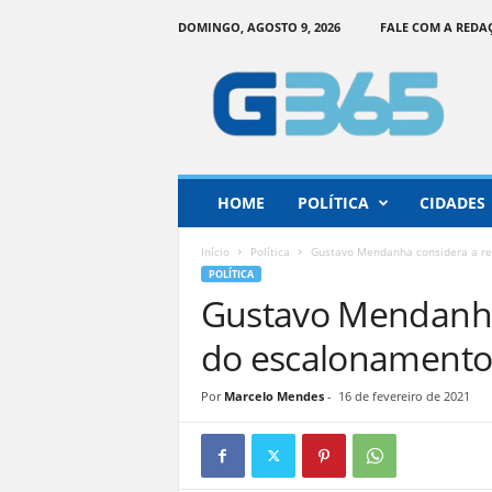
DOMINGO, AGOSTO 9, 2026
FALE COM A REDA
G
o
i
á
s
3
6
HOME
POLÍTICA
CIDADES
5
–
Início
Política
Gustavo Mendanha considera a re
I
POLÍTICA
n
Gustavo Mendanha
f
o
do escalonamento 
r
m
Por
Marcelo Mendes
-
16 de fevereiro de 2021
a
ç
ã
o
o