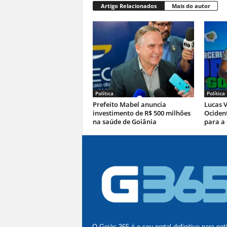
Artigo Relacionados
Mais do autor
Política
Política
Prefeito Mabel anuncia
Lucas V
investimento de R$ 500 milhões
Ocident
na saúde de Goiânia
para a
O Goiás 365 é o seu portal definitivo para not