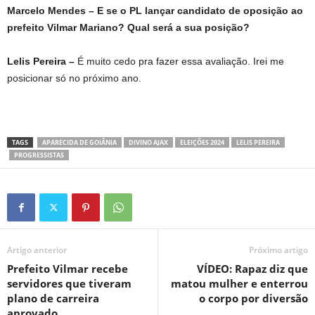
Marcelo Mendes – E se o PL lançar candidato de oposição ao
prefeito Vilmar Mariano? Qual será a sua posição?
Lelis Pereira –
É muito cedo pra fazer essa avaliação. Irei me
posicionar só no próximo ano.
TAGS
APARECIDA DE GOIÂNIA
DIVINO AJAX
ELEIÇÕES 2024
LELIS PEREIRA
PROGRESSISTAS
Artigo anterior
Próximo artigo
Prefeito Vilmar recebe
VÍDEO: Rapaz diz que
servidores que tiveram
matou mulher e enterrou
plano de carreira
o corpo por diversão
aprovado