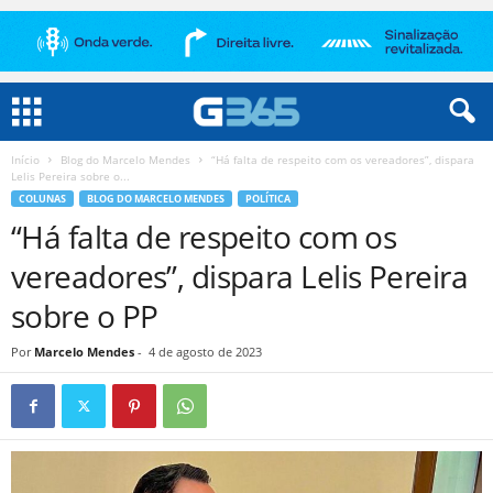
Início
Blog do Marcelo Mendes
“Há falta de respeito com os vereadores”, dispara
Lelis Pereira sobre o...
COLUNAS
BLOG DO MARCELO MENDES
POLÍTICA
“Há falta de respeito com os
vereadores”, dispara Lelis Pereira
sobre o PP
Por
Marcelo Mendes
-
4 de agosto de 2023