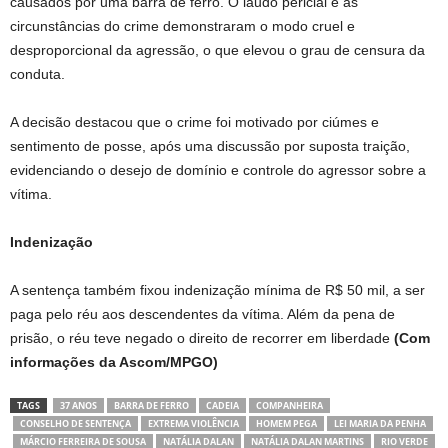
causados por uma barra de ferro. O laudo pericial e as
circunstâncias do crime demonstraram o modo cruel e
desproporcional da agressão, o que elevou o grau de censura da
conduta.
A decisão destacou que o crime foi motivado por ciúmes e
sentimento de posse, após uma discussão por suposta traição,
evidenciando o desejo de domínio e controle do agressor sobre a
vítima.
Indenização
A sentença também fixou indenização mínima de R$ 50 mil, a ser
paga pelo réu aos descendentes da vítima. Além da pena de
prisão, o réu teve negado o direito de recorrer em liberdade
(Com
informações da Ascom/MPGO)
TAGS
37 ANOS
BARRA DE FERRO
CADEIA
COMPANHEIRA
CONSELHO DE SENTENÇA
EXTREMA VIOLÊNCIA
HOMEM PEGA
LEI MARIA DA PENHA
MÁRCIO FERREIRA DE SOUSA
NATÁLIA DALAN
NATÁLIA DALAN MARTINS
RIO VERDE