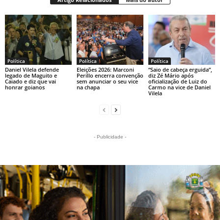
Política
Política
Política
Daniel Vilela defende
Eleições 2026: Marconi
“Saio de cabeça erguida”,
legado de Maguito e
Perillo encerra convenção
diz Zé Mário após
Caiado e diz que vai
sem anunciar o seu vice
oficialização de Luiz do
honrar goianos
na chapa
Carmo na vice de Daniel
Vilela
- Publicidade -