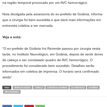
na região temporal provocado por um AVC hemorrágico.
Nota divulgada pela assessoria do ex-prefeito de Goiânia, informa
que a cirurgia foi bem-sucedida e que dará mais informações em
entrevista coletiva a ser marcada.
Veja a nota:
“O ex-prefeito de Goiânia Iris Rezende passou por cirurgia nesta
tarde, no Instituto Neurológico, em Goiânia, depois de sentir dores
de cabeça e ser constatado quadro de AVC hemorrágico. O
procedimento foi considerado bem sucedido. Detalhes serão
informados em coletiva de imprensa. O horário será confirmado
ainda”.
TAGS
BEM-SUCEDIDA
CABEÇA
CIRURGIA 3 HORAS
EX-PREFEITO
GOIÂNIA
IRIS REZENDE