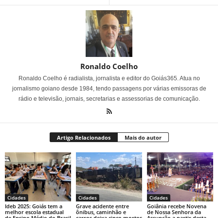
Ronaldo Coelho
Ronaldo Coelho é radialista, jornalista e editor do Goiás365. Atua no
jornalismo goiano desde 1984, tendo passagens por várias emissoras de
rádio e televisão, jornais, secretarias e assessorias de comunicação.
Artigo Relacionados
Mais do autor
Cidades
Cidades
Cidades
Ideb 2025: Goiás tem a
Grave acidente entre
Goiânia recebe Novena
melhor escola estadual
ônibus, caminhão e
de Nossa Senhora da
de Ensino Médio do Brasil
carros deixa cinco mortos
Assunção a partir desta