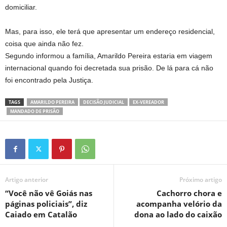
domiciliar.
Mas, para isso, ele terá que apresentar um endereço residencial,
coisa que ainda não fez.
Segundo informou a família, Amarildo Pereira estaria em viagem
internacional quando foi decretada sua prisão. De lá para cá não
foi encontrado pela Justiça.
TAGS
AMARILDO PEREIRA
DECISÃO JUDICIAL
EX-VEREADOR
MANDADO DE PRISÃO
Artigo anterior
Próximo artigo
“Você não vê Goiás nas
Cachorro chora e
páginas policiais”, diz
acompanha velório da
Caiado em Catalão
dona ao lado do caixão