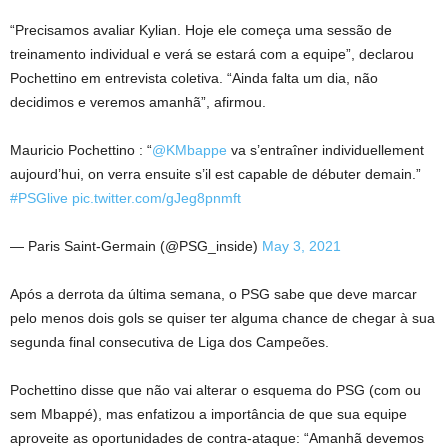
“Precisamos avaliar Kylian. Hoje ele começa uma sessão de
treinamento individual e verá se estará com a equipe”, declarou
Pochettino em entrevista coletiva. “Ainda falta um dia, não
decidimos e veremos amanhã”, afirmou.
Mauricio Pochettino : “
@KMbappe
va s’entraîner individuellement
aujourd’hui, on verra ensuite s’il est capable de débuter demain.”
#PSGlive
pic.twitter.com/gJeg8pnmft
— Paris Saint-Germain (@PSG_inside)
May 3, 2021
Após a derrota da última semana, o PSG sabe que deve marcar
pelo menos dois gols se quiser ter alguma chance de chegar à sua
segunda final consecutiva de Liga dos Campeões.
Pochettino disse que não vai alterar o esquema do PSG (com ou
sem Mbappé), mas enfatizou a importância de que sua equipe
aproveite as oportunidades de contra-ataque: “Amanhã devemos