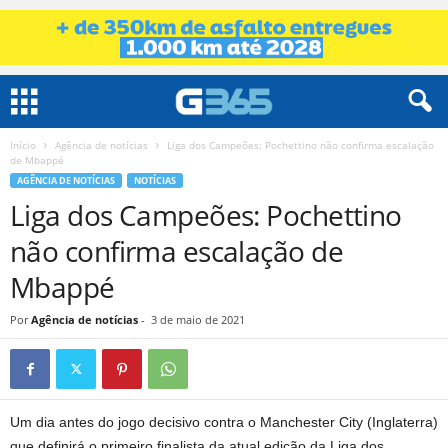
Início
Agência de notícias
Liga dos Campeões: Pochettino não confirma escalação
de Mbappé
AGÊNCIA DE NOTÍCIAS
NOTÍCIAS
Liga dos Campeões: Pochettino
não confirma escalação de
Mbappé
Por
Agência de notícias
-
3 de maio de 2021
Um dia antes do jogo decisivo contra o Manchester City (Inglaterra)
que definirá o primeiro finalista da atual edição da Liga dos