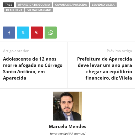
TAGS
APARECIDA DE GOIÂNIA
CÂMARA DE APARECIDA
LEANDRO VILELA
OLAIR SILVA
VILMAR MARIANO
Artigo anterior
Próximo artigo
Adolescente de 12 anos
Prefeitura de Aparecida
morre afogada no Córrego
deve levar um ano para
Santo Antônio, em
chegar ao equilíbrio
Aparecida
financeiro, diz Vilela
Marcelo Mendes
https://goias365.com.br/