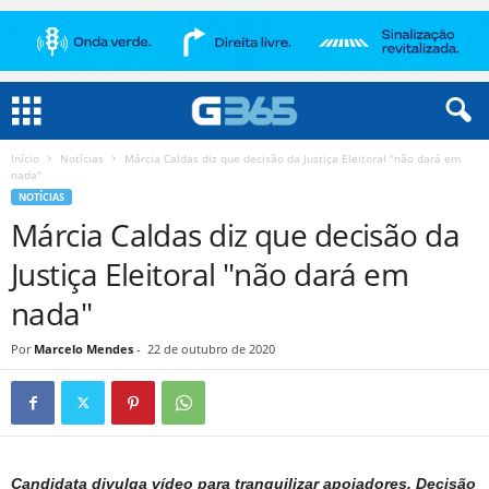
Início
Notícias
Márcia Caldas diz que decisão da Justiça Eleitoral "não dará em
nada"
NOTÍCIAS
Márcia Caldas diz que decisão da
Justiça Eleitoral "não dará em
nada"
Por
Marcelo Mendes
-
22 de outubro de 2020
Candidata divulga vídeo para tranquilizar apoiadores. Decisão