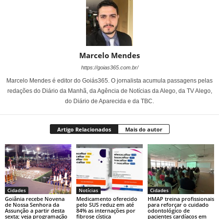
Marcelo Mendes
https://goias365.com.br/
Marcelo Mendes é editor do Goiás365. O jornalista acumula passagens pelas
redações do Diário da Manhã, da Agência de Notícias da Alego, da TV Alego,
do Diário de Aparecida e da TBC.
Artigo Relacionados
Mais do autor
Cidades
Notícias
Cidades
Goiânia recebe Novena
Medicamento oferecido
HMAP treina profissionais
de Nossa Senhora da
pelo SUS reduz em até
para reforçar o cuidado
Assunção a partir desta
84% as internações por
odontológico de
sexta; veja programação
fibrose cística
pacientes cardíacos em