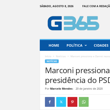
SÁBADO, AGOSTO 8, 2026
FALE COM A REDAÇ
G
o
i
á
s
3
6
HOME
POLÍTICA
CIDADES
5
–
Início
Notícias
Marconi pressiona e Darrot reas
I
NOTÍCIAS
n
Marconi pressiona
f
o
presidência do P
r
m
Por
Marcelo Mendes
-
20 de janeiro de 2020
a
ç
ã
o
o