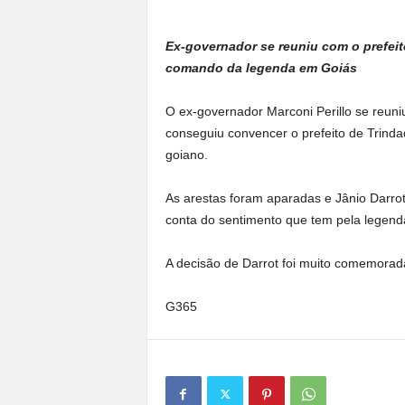
a
n
Ex-governador se reuniu com o prefeit
o
comando da legenda em Goiás
t
o
O ex-governador Marconi Perillo se reuniu
d
o
conseguiu convencer o prefeito de Trinda
.
goiano.
As arestas foram aparadas e Jânio Darro
conta do sentimento que tem pela legend
A decisão de Darrot foi muito comemora
G365