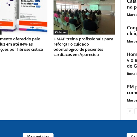
Caia
na p
Marce
Cong
Cidades
elei
mento oferecido pelo
HMAP treina profissionais para
Marce
duz em até 84% as
reforçar o cuidado
ções por fibrose cística
odontológico de pacientes
Home
cardíacos em Aparecida
viol
de G
Ronal
PM p
comé
Marce
Mais notícias
Cat