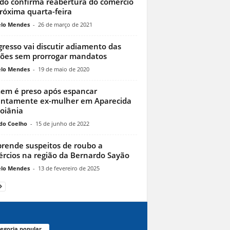
do confirma reabertura do comércio
róxima quarta-feira
lo Mendes
-
26 de março de 2021
resso vai discutir adiamento das
ções sem prorrogar mandatos
lo Mendes
-
19 de maio de 2020
m é preso após espancar
entamente ex-mulher em Aparecida
oiânia
do Coelho
-
15 de junho de 2022
rende suspeitos de roubo a
rcios na região da Bernardo Sayão
lo Mendes
-
13 de fevereiro de 2025
egoria popular