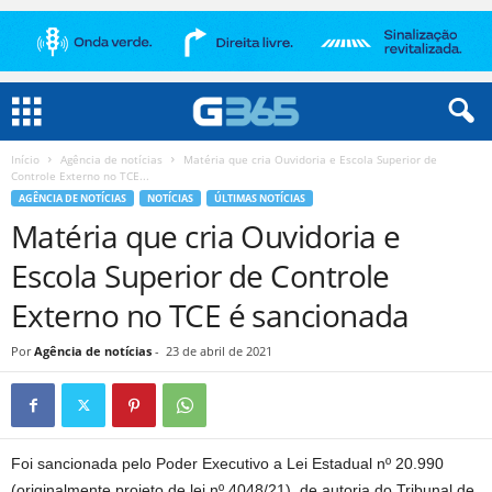
Início
Agência de notícias
Matéria que cria Ouvidoria e Escola Superior de
Controle Externo no TCE...
AGÊNCIA DE NOTÍCIAS
NOTÍCIAS
ÚLTIMAS NOTÍCIAS
Matéria que cria Ouvidoria e
Escola Superior de Controle
Externo no TCE é sancionada
Por
Agência de notícias
-
23 de abril de 2021
Foi sancionada pelo Poder Executivo a Lei Estadual nº 20.990
(originalmente projeto de lei nº 4048/21), de autoria do Tribunal de