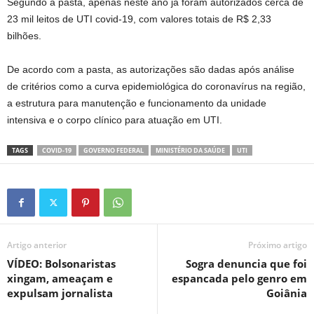
Segundo a pasta, apenas neste ano já foram autorizados cerca de
23 mil leitos de UTI covid-19, com valores totais de R$ 2,33
bilhões.
De acordo com a pasta, as autorizações são dadas após análise
de critérios como a curva epidemiológica do coronavírus na região,
a estrutura para manutenção e funcionamento da unidade
intensiva e o corpo clínico para atuação em UTI.
TAGS
COVID-19
GOVERNO FEDERAL
MINISTÉRIO DA SAÚDE
UTI
Artigo anterior
Próximo artigo
VÍDEO: Bolsonaristas
Sogra denuncia que foi
xingam, ameaçam e
espancada pelo genro em
expulsam jornalista
Goiânia