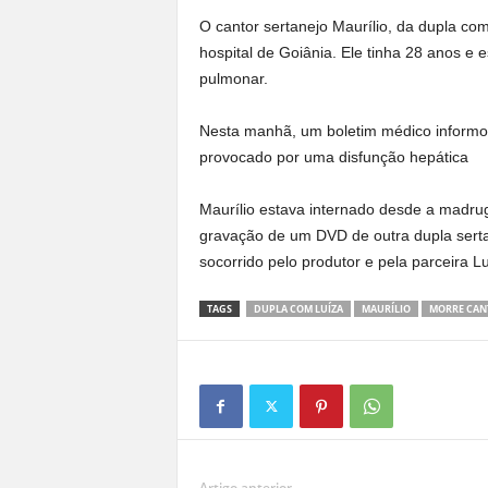
O cantor sertanejo Maurílio, da dupla co
hospital de Goiânia. Ele tinha 28 anos e
pulmonar.
Nesta manhã, um boletim médico informou 
provocado por uma disfunção hepática
Maurílio estava internado desde a madru
gravação de um DVD de outra dupla sertan
socorrido pelo produtor e pela parceira Lu
TAGS
DUPLA COM LUÍZA
MAURÍLIO
MORRE CAN
Artigo anterior