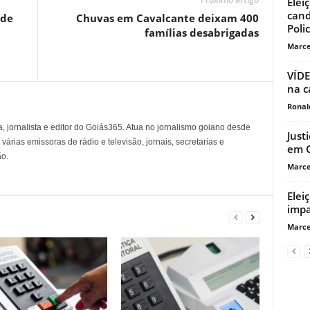
Elei
cand
 de
Chuvas em Cavalcante deixam 400
Poli
famílias desabrigadas
Marce
VÍDE
na c
Ronal
, jornalista e editor do Goiás365. Atua no jornalismo goiano desde
Just
árias emissoras de rádio e televisão, jornais, secretarias e
em G
o.
Marce
Elei
impa
Marce