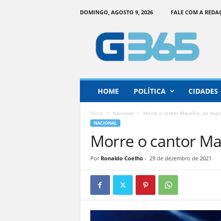
DOMINGO, AGOSTO 9, 2026
FALE COM A REDA
G
o
i
á
s
3
6
HOME
POLÍTICA
CIDADES
5
–
Início
Nacional
Morre o cantor Maurílio, da dup
I
NACIONAL
n
Morre o cantor Mau
f
o
r
Por
Ronaldo Coelho
-
29 de dezembro de 2021
m
a
ç
ã
o
o