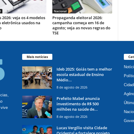
l
Nacional
s 2026: veja os 4 modelos
Propaganda eleitoral 2026:
 eletrônica usados na
campanha começa em 16 de
o
agosto; veja as novas regras do
TSE
Mais notícias
Cat
Notíc
Ideb 2025: Goiás tem a melhor
escola estadual de Ensino
Políti
Médio...
Cidad
8 de agosto de 2026
Agênc
ícias,
Prefeito Mabel anuncia
ão
Últim
investimento de R$ 500
 vive
milhões na saúde de...
Nacio
8 de agosto de 2026
Gove
Lucas Vergílio visita Cidade
Ocidental e fortalece projeto