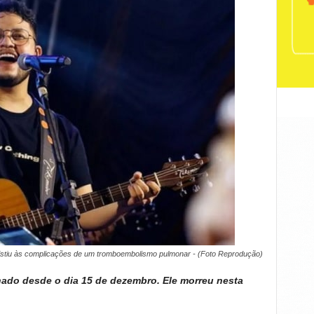
sistiu às complicações de um tromboembolismo pulmonar - (Foto Reprodução)
rnado desde o dia 15 de dezembro. Ele morreu nesta