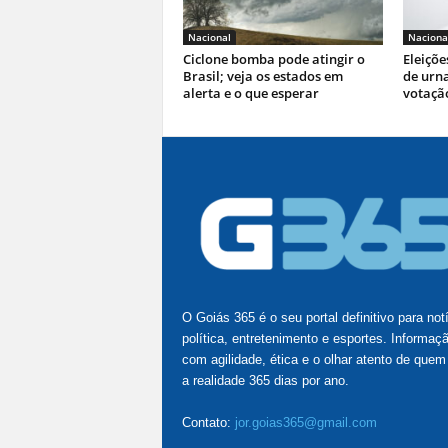
Nacional
Naciona
Ciclone bomba pode atingir o
Eleiçõe
Brasil; veja os estados em
de urna
alerta e o que esperar
votaçã
O Goiás 365 é o seu portal definitivo para not
política, entretenimento e esportes. Informaç
com agilidade, ética e o olhar atento de quem
a realidade 365 dias por ano.
Contato:
jor.goias365@gmail.com