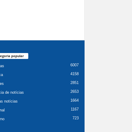
egoria popular
6007
ias
4158
ca
2851
es
2653
ia de notícias
1664
as notícias
1167
nal
723
rno