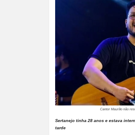
a
n
o
t
o
d
o
.
Cantor Maurílio não re
Sertanejo tinha 28 anos e estava inte
tarde