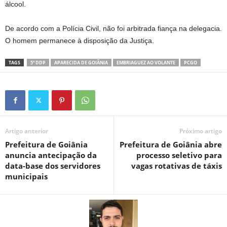
álcool.
De acordo com a Polícia Civil, não foi arbitrada fiança na delegacia.
O homem permanece à disposição da Justiça.
TAGS
5ª DDP
APARECIDA DE GOIÂNIA
EMBRIAGUEZ AO VOLANTE
PCGO
Artigo anterior
Próximo artigo
Prefeitura de Goiânia
Prefeitura de Goiânia abre
anuncia antecipação da
processo seletivo para
data-base dos servidores
vagas rotativas de táxis
municipais