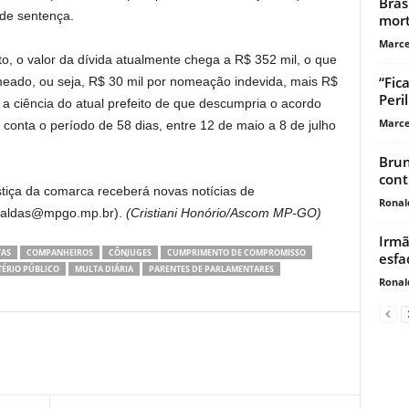
Bras
 de sentença.
mor
Marce
o, o valor da dívida atualmente chega a R$ 352 mil, o que
“Fic
meado, ou seja, R$ 30 mil por nomeação indevida, mais R$
Peri
 a ciência do atual prefeito de que descumpria o acordo
Marce
conta o período de 58 dias, entre 12 de maio a 8 de julho
Brun
cont
tiça da comarca receberá novas notícias de
Ronal
caldas@mpgo.mp.br
).
(Cristiani Honório/Ascom MP-GO)
Irmã
VAS
COMPANHEIROS
CÔNJUGES
CUMPRIMENTO DE COMPROMISSO
esfa
TÉRIO PÚBLICO
MULTA DIÁRIA
PARENTES DE PARLAMENTARES
Ronal