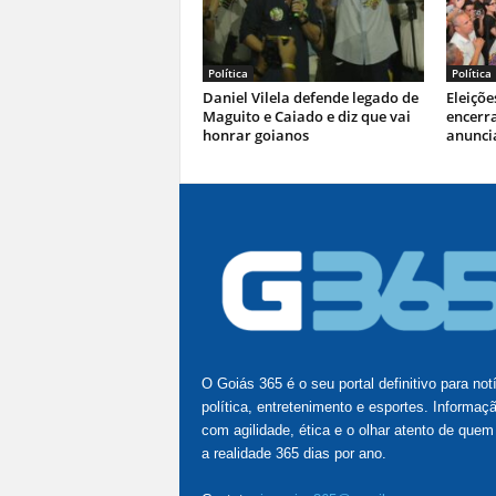
Política
Política
Daniel Vilela defende legado de
Eleiçõe
Maguito e Caiado e diz que vai
encerr
honrar goianos
anuncia
O Goiás 365 é o seu portal definitivo para not
política, entretenimento e esportes. Informaç
com agilidade, ética e o olhar atento de quem
a realidade 365 dias por ano.