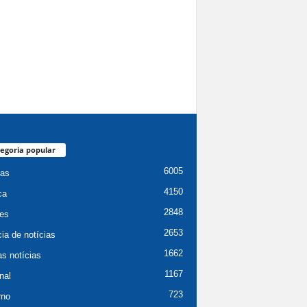
egoria popular
6005
ias
4150
ca
2848
es
2653
ia de notícias
1662
as notícias
1167
nal
723
rno