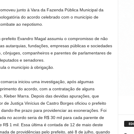
romoveu junto à Vara da Fazenda Pública Municipal da
logatória do acordo celebrado com o município de
combate ao nepotismo.
ex-prefeito Evandro Magal assumiu o compromisso de não
as autarquias, fundações, empresas públicas e sociedades
o, cônjuges, companheiros e parentes de parlamentares de
 deputados e senadores.
la o município à obrigação.
a comarca iniciou uma investigação, após algumas
primento do acordo, com a contratação de alguns
to, Kleber Marra. Depois das devidas apurações, que
r de Justiça Vinícius de Castro Borges oficiou o prefeito
 dando-lhe prazo para providenciar as exonerações. Foi
ada no acordo seria de R$ 30 mil para cada parente de
EDI
de R$ 1 mil. Essa última é contada de 12 de maio deste
mada de providências pelo prefeito, até 8 de julho, quando