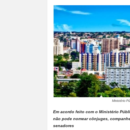
a
n
o
t
o
d
o
.
Ministério P
Em acordo feito com o Ministério Públ
não pode nomear cônjuges, companhei
senadores