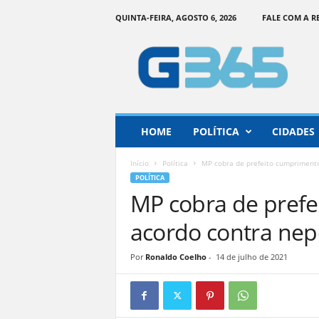
QUINTA-FEIRA, AGOSTO 6, 2026
FALE COM A 
G
o
i
á
s
3
6
HOME
POLÍTICA
CIDADES
5
–
Início
Política
MP cobra de prefeito cumpriment
I
POLÍTICA
n
MP cobra de pref
f
o
acordo contra ne
r
m
Por
Ronaldo Coelho
-
14 de julho de 2021
a
ç
ã
o
o