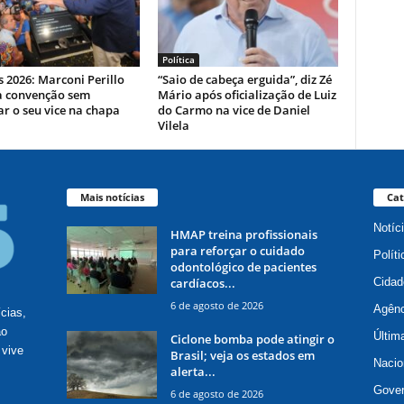
Política
s 2026: Marconi Perillo
“Saio de cabeça erguida”, diz Zé
a convenção sem
Mário após oficialização de Luiz
r o seu vice na chapa
do Carmo na vice de Daniel
Vilela
Mais notícias
Cat
Notíc
HMAP treina profissionais
para reforçar o cuidado
Políti
odontológico de pacientes
cardíacos...
Cidad
6 de agosto de 2026
Agênc
ícias,
ão
Últim
Ciclone bomba pode atingir o
 vive
Brasil; veja os estados em
Nacio
alerta...
Gove
6 de agosto de 2026