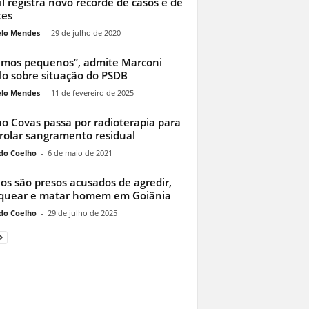
il registra novo recorde de casos e de
tes
lo Mendes
-
29 de julho de 2020
amos pequenos”, admite Marconi
llo sobre situação do PSDB
lo Mendes
-
11 de fevereiro de 2025
o Covas passa por radioterapia para
rolar sangramento residual
do Coelho
-
6 de maio de 2021
os são presos acusados de agredir,
quear e matar homem em Goiânia
do Coelho
-
29 de julho de 2025