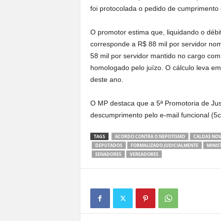
foi protocolada o pedido de cumprimento
O promotor estima que, liquidando o débit
corresponde a R$ 88 mil por servidor no
58 mil por servidor mantido no cargo com
homologado pelo juízo. O cálculo leva em 
deste ano.
O MP destaca que a 5ª Promotoria de Jus
descumprimento pelo e-mail funcional (
5
TAGS
ACORDO CONTRA O NEPOTISMO
CALDAS NO
DEPUTADOS
FORMALIZADO JUDICIALMENTE
MINIS
SENADORES
VEREADORES