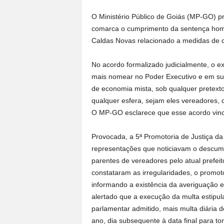
O Ministério Público de Goiás (MP-GO) p
comarca o cumprimento da sentença homo
Caldas Novas relacionado a medidas de 
No acordo formalizado judicialmente, o 
mais nomear no Poder Executivo e em su
de economia mista, sob qualquer pretext
qualquer esfera, sejam eles vereadores,
O MP-GO esclarece que esse acordo vincu
Provocada, a 5ª Promotoria de Justiça d
representações que noticiavam o descum
parentes de vereadores pelo atual prefei
constataram as irregularidades, o promoto
informando a existência da averiguação e
alertado que a execução da multa estipul
parlamentar admitido, mais multa diária 
ano, dia subsequente à data final para to