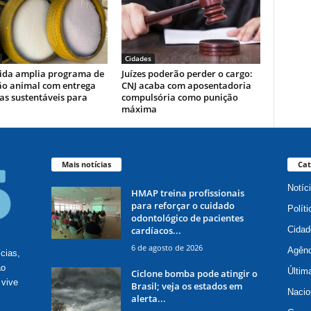
Cidades
ida amplia programa de
Juízes poderão perder o cargo:
ão animal com entrega
CNJ acaba com aposentadoria
as sustentáveis para
compulsória como punição
máxima
Mais notícias
Cat
Notíc
HMAP treina profissionais
para reforçar o cuidado
Políti
odontológico de pacientes
cardíacos...
Cidad
6 de agosto de 2026
Agênc
ícias,
ão
Últim
Ciclone bomba pode atingir o
 vive
Brasil; veja os estados em
Nacio
alerta...