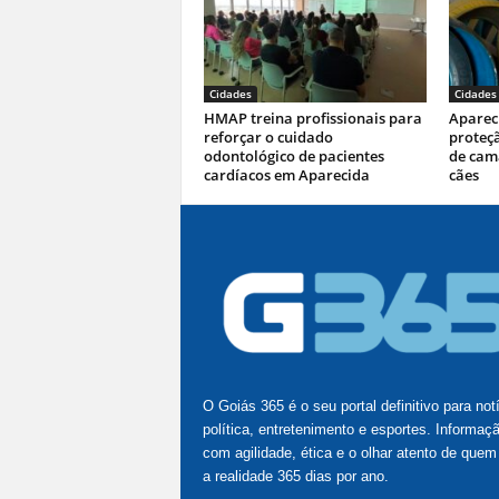
Cidades
Cidades
HMAP treina profissionais para
Aparec
reforçar o cuidado
proteç
odontológico de pacientes
de cam
cardíacos em Aparecida
cães
O Goiás 365 é o seu portal definitivo para not
política, entretenimento e esportes. Informaç
com agilidade, ética e o olhar atento de quem
a realidade 365 dias por ano.