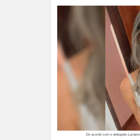
a
n
o
t
o
d
o
.
De acordo com o delegado Luciano S