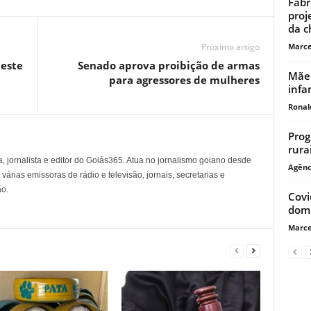
Fabr
proj
da c
Marce
Próximo artigo
teste
Senado aprova proibição de armas
Mãe 
para agressores de mulheres
infa
Ronal
Prog
rura
, jornalista e editor do Goiás365. Atua no jornalismo goiano desde
Agênc
árias emissoras de rádio e televisão, jornais, secretarias e
o.
Covi
domi
Marce