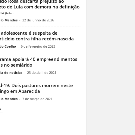
ício Rosa descarta prejuízo ao
eto de Lula com demora na definição
hapa...
lo Mendes
-
22 de junho de 2026
adolescente é suspeita de
nticídio contra filha recém-nascida
do Coelho
-
6 de fevereiro de 2023
rama apoiará 40 empreendimentos
is no semiárido
ia de notícias
-
23 de abril de 2021
d-19: Dois pastores morrem neste
ngo em Aparecida
lo Mendes
-
7 de março de 2021