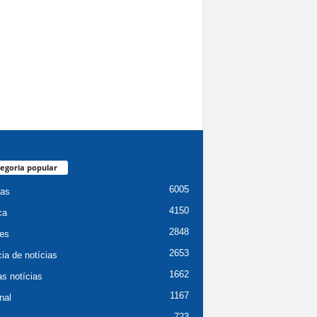
egoria popular
6005
ias
4150
ca
2848
es
2653
ia de notícias
1662
as notícias
1167
nal
723