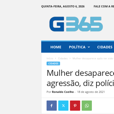
QUINTA-FEIRA, AGOSTO 6, 2026
FALE COM A 
G
o
i
á
s
3
6
HOME
POLÍTICA
CIDADES
5
–
Início
Cidades
Mulher desaparece após ter sido v
I
CIDADES
n
Mulher desaparece
f
o
agressão, diz políc
r
m
Por
Ronaldo Coelho
-
18 de agosto de 2021
a
ç
ã
o
o