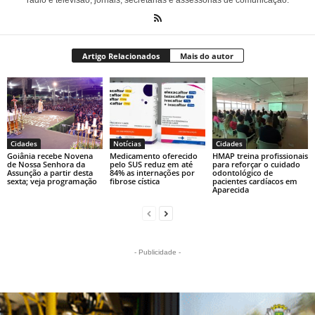
Artigo Relacionados
Mais do autor
Cidades
Notícias
Cidades
Goiânia recebe Novena
Medicamento oferecido
HMAP treina profissionais
de Nossa Senhora da
pelo SUS reduz em até
para reforçar o cuidado
Assunção a partir desta
84% as internações por
odontológico de
sexta; veja programação
fibrose cística
pacientes cardíacos em
Aparecida
- Publicidade -