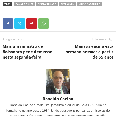
TAGS
CANAL DE SUEZ
DESENCALHADO
EVER GIVEN
NAVIO CARGUEIRO
Artigo anterior
Próximo artigo
Mais um ministro de
Manaus vacina esta
Bolsonaro pede demissão
semana pessoas a partir
nesta segunda-feira
de 55 anos
Ronaldo Coelho
Ronaldo Coelho é radialista, jornalista e editor do Goiás365. Atua no
jornalismo goiano desde 1984, tendo passagens por várias emissoras de
rádio e televisão, jornais, secretarias e assessorias de comunicação.