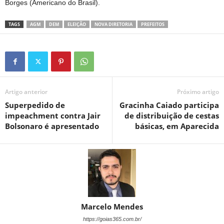
Borges (Americano do Brasil).
TAGS
AGM
DEM
ELEIÇÃO
NOVA DIRETORIA
PREFEITOS
Artigo anterior
Próximo artigo
Superpedido de
Gracinha Caiado participa
impeachment contra Jair
de distribuição de cestas
Bolsonaro é apresentado
básicas, em Aparecida
Marcelo Mendes
https://goias365.com.br/