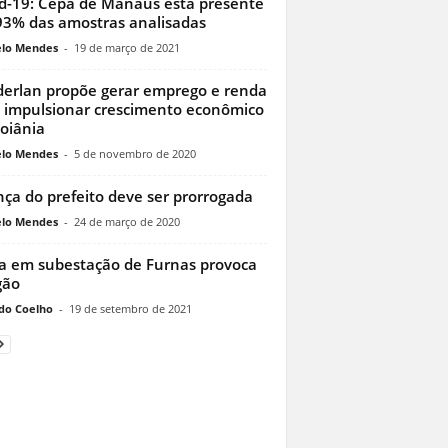
d-19: Cepa de Manaus está presente
3% das amostras analisadas
lo Mendes
-
19 de março de 2021
erlan propõe gerar emprego e renda
 impulsionar crescimento econômico
oiânia
lo Mendes
-
5 de novembro de 2020
nça do prefeito deve ser prorrogada
lo Mendes
-
24 de março de 2020
a em subestação de Furnas provoca
gão
do Coelho
-
19 de setembro de 2021