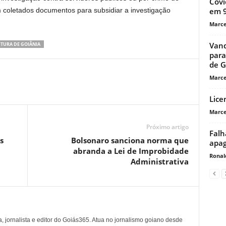
Covi
 coletados documentos para subsidiar a investigação
em 9
Marce
Vand
ITURA DE GOIÂNIA
para
de G
Marce
Lice
Marce
Próximo artigo
Falh
s
Bolsonaro sanciona norma que
apa
abranda a Lei de Improbidade
Ronal
Administrativa
, jornalista e editor do Goiás365. Atua no jornalismo goiano desde