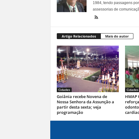
1984, tendo passagens por v
assessorias de comunicaçã
Artigo Relacionados
Mais do autor
Cidades
Cidades
Goiânia recebe Novena de
HMAP t
Nossa Senhora da Assunção a
reforça
partir desta sexta; veja
odontol
programação
cardía