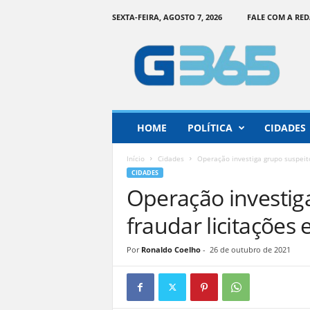
SEXTA-FEIRA, AGOSTO 7, 2026
FALE COM A RE
G
o
i
á
s
3
6
HOME
POLÍTICA
CIDADES
5
–
Início
Cidades
Operação investiga grupo suspeit
I
CIDADES
n
Operação investig
f
o
fraudar licitações
r
m
Por
Ronaldo Coelho
-
26 de outubro de 2021
a
ç
ã
o
o