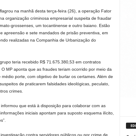
lagrou na manhã desta terça-feira (26), a operação Fator
ma organização criminosa empresarial suspeita de fraudar
 mato-grossenses, um tocantinense e outro baiano. Estão
 apreensão e sete mandados de prisão preventiva, em
endo realizadas na Companhia de Urbanização do
grupo teria recebido R$ 71.675.380,53 em contratos
 O MP aponta que as fraudes teriam ocorrido por meio da
médio porte, com objetivo de burlar os certames. Além de
 suspeitos de praticarem falsidades ideológicas, peculato,
tros crimes.
a informou que está à disposição para colaborar com as
informações iniciais apontam para suposto esquema ilícito,
s”.
EDI
 investigação contra servidores públicos ou por crime de