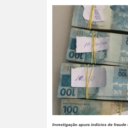
a
n
o
t
o
d
o
.
Investigação apura indícios de fraude 