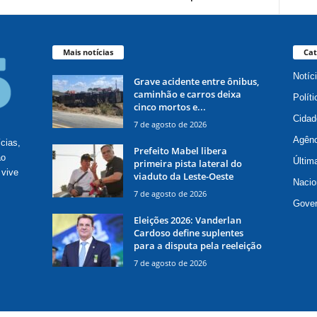
Mais notícias
Cat
Notíc
Grave acidente entre ônibus,
caminhão e carros deixa
Políti
cinco mortos e...
Cidad
7 de agosto de 2026
Agênc
ícias,
Prefeito Mabel libera
ão
Últim
primeira pista lateral do
 vive
viaduto da Leste-Oeste
Nacio
7 de agosto de 2026
Gove
Eleições 2026: Vanderlan
Cardoso define suplentes
para a disputa pela reeleição
7 de agosto de 2026