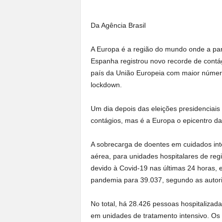
a
n
Da Agência Brasil
o
t
A Europa é a região do mundo onde a pan
o
Espanha registrou novo recorde de contág
d
o
país da União Europeia com maior número
.
lockdown.
Um dia depois das eleições presidenciais
contágios, mas é a Europa o epicentro d
A sobrecarga de doentes em cuidados inten
aérea, para unidades hospitalares de reg
devido à Covid-19 nas últimas 24 horas, 
pandemia para 39.037, segundo as autor
No total, há 28.426 pessoas hospitaliza
em unidades de tratamento intensivo. Os