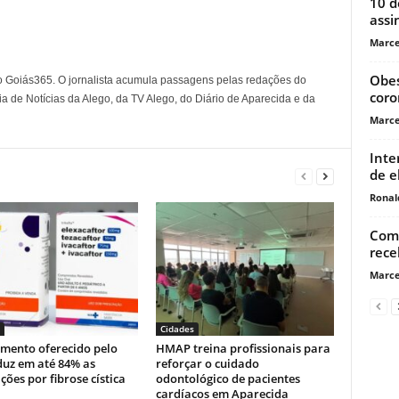
10 d
assi
Marce
Obes
o Goiás365. O jornalista acumula passagens pelas redações do
coro
a de Notícias da Alego, da TV Alego, do Diário de Aparecida e da
Marce
Inte
de e
Ronal
Comi
rece
Marce
Cidades
mento oferecido pelo
HMAP treina profissionais para
duz em até 84% as
reforçar o cuidado
ções por fibrose cística
odontológico de pacientes
cardíacos em Aparecida