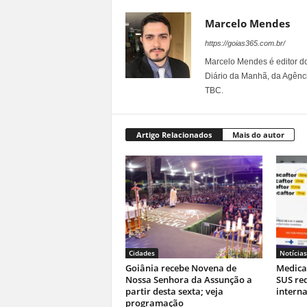
Marcelo Mendes
https://goias365.com.br/
Marcelo Mendes é editor d
Diário da Manhã, da Agênci
TBC.
Artigo Relacionados
Mais do autor
Cidades
Notícias
Goiânia recebe Novena de
Medica
Nossa Senhora da Assunção a
SUS re
partir desta sexta; veja
interna
programação