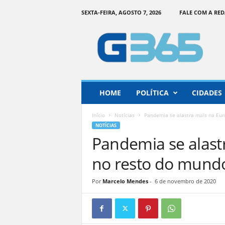
SEXTA-FEIRA, AGOSTO 7, 2026
FALE COM A RE
G
o
i
á
s
3
6
HOME
POLÍTICA
CIDADES
5
–
Início
Notícias
Pandemia se alastra mais na Eur
I
NOTÍCIAS
n
Pandemia se alast
f
o
no resto do mund
r
m
Por
Marcelo Mendes
-
6 de novembro de 2020
a
ç
ã
o
o