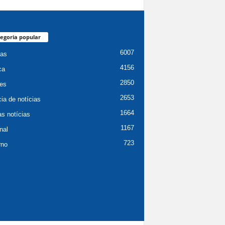
egoria popular
6007
ias
4156
ca
2850
es
2653
ia de notícias
1664
as notícias
1167
nal
723
rno