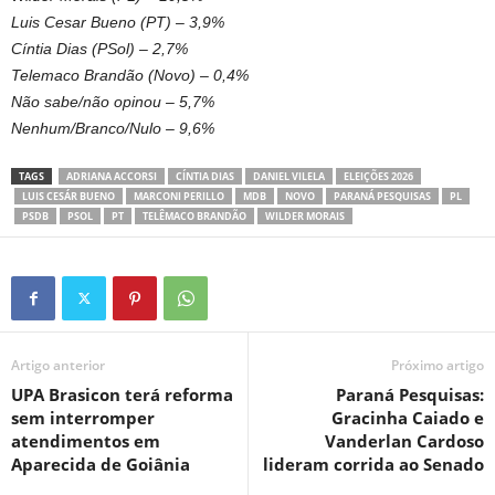
Luis Cesar Bueno (PT) – 3,9%
Cíntia Dias (PSol) – 2,7%
Telemaco Brandão (Novo) – 0,4%
Não sabe/não opinou – 5,7%
Nenhum/Branco/Nulo – 9,6%
TAGS
ADRIANA ACCORSI
CÍNTIA DIAS
DANIEL VILELA
ELEIÇÕES 2026
LUIS CESÁR BUENO
MARCONI PERILLO
MDB
NOVO
PARANÁ PESQUISAS
PL
PSDB
PSOL
PT
TELÊMACO BRANDÃO
WILDER MORAIS
Artigo anterior
Próximo artigo
UPA Brasicon terá reforma
Paraná Pesquisas:
sem interromper
Gracinha Caiado e
atendimentos em
Vanderlan Cardoso
Aparecida de Goiânia
lideram corrida ao Senado