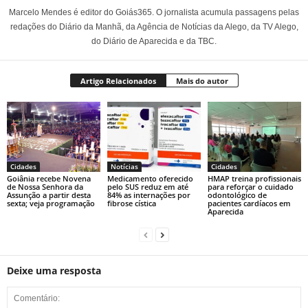
Marcelo Mendes é editor do Goiás365. O jornalista acumula passagens pelas
redações do Diário da Manhã, da Agência de Notícias da Alego, da TV Alego,
do Diário de Aparecida e da TBC.
Artigo Relacionados
Mais do autor
Cidades
Notícias
Cidades
Goiânia recebe Novena
Medicamento oferecido
HMAP treina profissionais
de Nossa Senhora da
pelo SUS reduz em até
para reforçar o cuidado
Assunção a partir desta
84% as internações por
odontológico de
sexta; veja programação
fibrose cística
pacientes cardíacos em
Aparecida
Deixe uma resposta