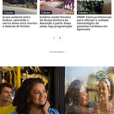
Cidades
Cidades
Cidades
Grave acidente entre
Goiânia recebe Novena
HMAP treina profissionais
ônibus, caminhão e
de Nossa Senhora da
para reforçar o cuidado
carros deixa cinco mortos
Assunção a partir desta
odontológico de
e dezenas de feridos
sexta; veja programação
pacientes cardíacos em
Aparecida
- Publicidade -