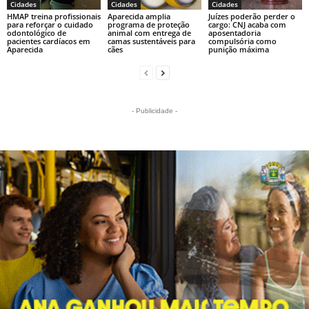
Cidades
Cidades
Cidades
HMAP treina profissionais
Aparecida amplia
Juízes poderão perder o
para reforçar o cuidado
programa de proteção
cargo: CNJ acaba com
odontológico de
animal com entrega de
aposentadoria
pacientes cardíacos em
camas sustentáveis para
compulsória como
Aparecida
cães
punição máxima
- Publicidade -