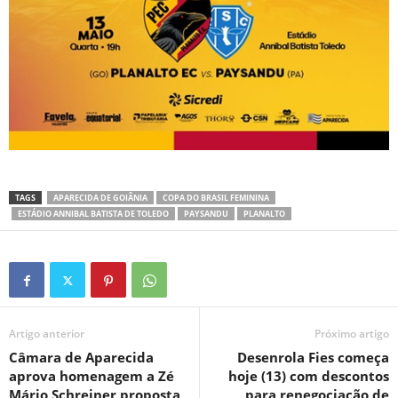
TAGS
APARECIDA DE GOIÂNIA
COPA DO BRASIL FEMININA
ESTÁDIO ANNIBAL BATISTA DE TOLEDO
PAYSANDU
PLANALTO
Artigo anterior
Próximo artigo
Câmara de Aparecida
Desenrola Fies começa
aprova homenagem a Zé
hoje (13) com descontos
Mário Schreiner proposta
para renegociação de