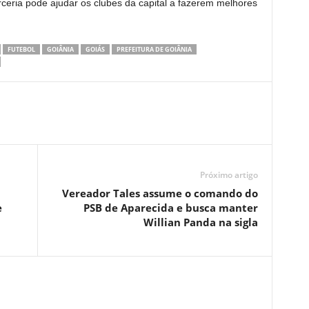
ceria pode ajudar os clubes da capital a fazerem melhores
FUTEBOL
GOIÂNIA
GOIÁS
PREFEITURA DE GOIÂNIA
Próximo artigo
Vereador Tales assume o comando do
e
PSB de Aparecida e busca manter
Willian Panda na sigla