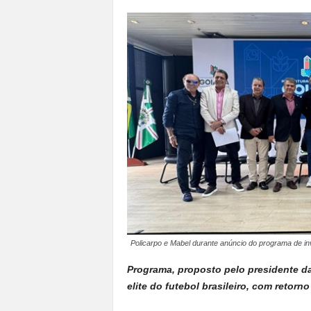
a
n
o
t
o
d
o
.
Policarpo e Mabel durante anúncio do programa de inv
Programa, proposto pelo presidente da
elite do futebol brasileiro, com retorn