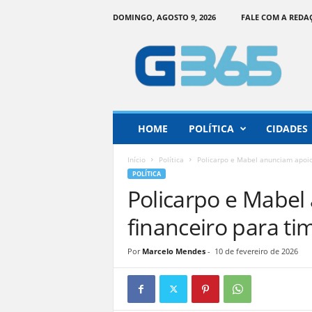
DOMINGO, AGOSTO 9, 2026
FALE COM A REDA
G
o
i
á
s
3
6
HOME
POLÍTICA
CIDADES
5
–
Início
Política
Policarpo e Mabel anunciam apoio 
I
POLÍTICA
n
Policarpo e Mabel
f
o
financeiro para ti
r
m
Por
Marcelo Mendes
-
10 de fevereiro de 2026
a
ç
ã
o
o