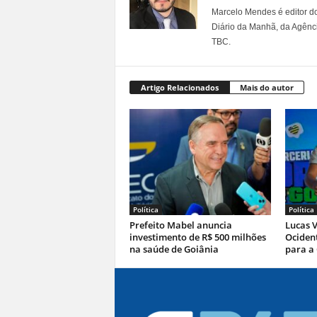
Marcelo Mendes é editor d
Diário da Manhã, da Agênci
TBC.
Artigo Relacionados
Mais do autor
Política
Política
Prefeito Mabel anuncia
Lucas V
investimento de R$ 500 milhões
Ocident
na saúde de Goiânia
para a