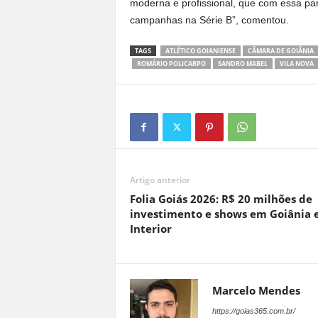
moderna e profissional, que com essa par
campanhas na Série B”, comentou.
TAGS
ATLÉTICO GOIANIENSE
CÂMARA DE GOIÂNIA
ROMÁRIO POLICARPO
SANDRO MABEL
VILA NOVA
Artigo anterior
Folia Goiás 2026: R$ 20 milhões de
investimento e shows em Goiânia 
Interior
Marcelo Mendes
https://goias365.com.br/