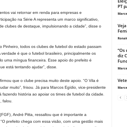
Elei
PT p
mentos vai retornar em renda para empresas e
Marce
ticipação na Série A representa um marco significativo,
Veja
de clubes de destaque, impulsionando a cidade”, disse o
Femi
Ronal
o Pinheiro, todos os clubes de futebol do estado passam
“Os 
A verdade é que o futebol brasileiro, principalmente os
diz 
do uma míngua financeira. Esse apoio do prefeito é
Fund
ue está tentando ajudar”, disse.
Marce
Vete
firmou que o clube precisa muito deste apoio. “O Vila é
udar muito”, frisou. Já para Marcos Egídio, vice-presidente
Marce
á fazendo história ao apoiar os times de futebol da cidade.
 falou.
GF), André Pitta, ressaltou que é importante a
. “O prefeito chega com essa visão, com uma gestão mais