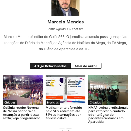
Marcelo Mendes
https://goias365.com.br/
Marcelo Mendes é editor do Goiás365. O jornalista acumula passagens pelas
redações do Diário da Manhã, da Agência de Notícias da Alego, da TV Alego,
do Diário de Aparecida e da TBC.
Artigo Relacionados
Mais do autor
Cidades
Notícias
Cidades
Goiânia recebe Novena
Medicamento oferecido
HMAP treina profissionais
de Nossa Senhora da
pelo SUS reduz em até
para reforçar o cuidado
Assunção a partir desta
84% as internações por
odontológico de
sexta; veja programação
fibrose cística
pacientes cardíacos em
Aparecida