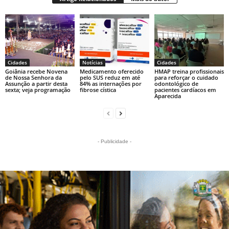
Cidades
Notícias
Cidades
Goiânia recebe Novena
Medicamento oferecido
HMAP treina profissionais
de Nossa Senhora da
pelo SUS reduz em até
para reforçar o cuidado
Assunção a partir desta
84% as internações por
odontológico de
sexta; veja programação
fibrose cística
pacientes cardíacos em
Aparecida
- Publicidade -