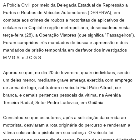
A Polícia Civil, por meio da Delegacia Estadual de Repressão a
Furtos e Roubos de Veículos Automotores (DERFRVA), em
combate aos crimes de roubos a motoristas de aplicativos de
celulares na Capital e região metropolitana, desencadeou nesta
terça-feira (28), a Operação Viatores (que significa “Passageiros”).
Foram cumpridos três mandados de busca e apreensão e dois
mandados de prisão temporária em desfavor dos investigados
M.V.G.S. e J.C.G.S.
Apurou-se que, no dia 20 de fevereiro, quatro indivíduos, sendo
um deles menor, mediante grave ameaça exercida com emprego
de arma de fogo, subtraíram o veículo Fiat Pálio Attract, cor
branca, e demais pertences pessoais da vítima, na Avenida
Terceira Radial, Setor Pedro Ludovico, em Goiânia.
Constatou-se que os autores, após a solicitação da corrida ao
motorista, desviaram a rota originária do percurso e renderam a
vítima colocando a pistola em sua cabeça. O veículo foi