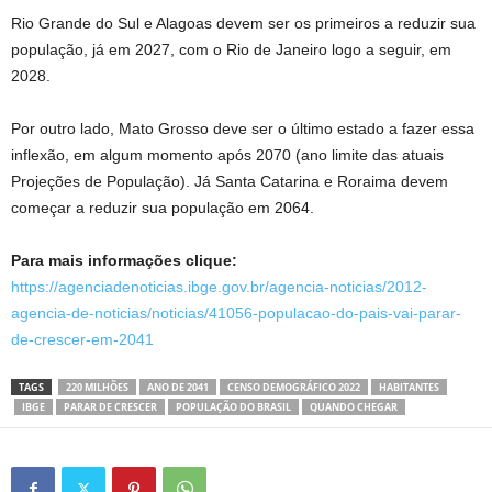
Rio Grande do Sul e Alagoas devem ser os primeiros a reduzir sua
população, já em 2027, com o Rio de Janeiro logo a seguir, em
2028.
Por outro lado, Mato Grosso deve ser o último estado a fazer essa
inflexão, em algum momento após 2070 (ano limite das atuais
Projeções de População). Já Santa Catarina e Roraima devem
começar a reduzir sua população em 2064.
Para mais informações clique:
https://agenciadenoticias.ibge.gov.br/agencia-noticias/2012-
agencia-de-noticias/noticias/41056-populacao-do-pais-vai-parar-
de-crescer-em-2041
TAGS
220 MILHÕES
ANO DE 2041
CENSO DEMOGRÁFICO 2022
HABITANTES
IBGE
PARAR DE CRESCER
POPULAÇÃO DO BRASIL
QUANDO CHEGAR