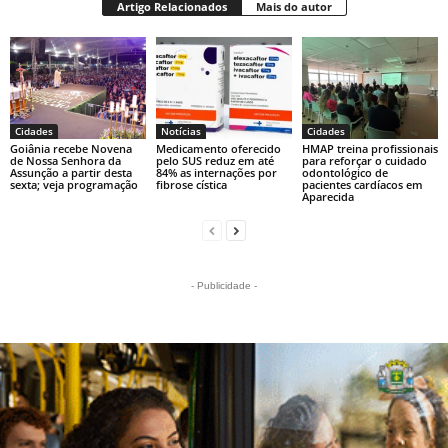
Artigo Relacionados
Mais do autor
Cidades
Notícias
Cidades
Goiânia recebe Novena
Medicamento oferecido
HMAP treina profissionais
de Nossa Senhora da
pelo SUS reduz em até
para reforçar o cuidado
Assunção a partir desta
84% as internações por
odontológico de
sexta; veja programação
fibrose cística
pacientes cardíacos em
Aparecida
- Publicidade -