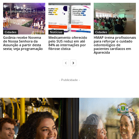
Cidades
Notícias
Cidades
Goiânia recebe Novena
Medicamento oferecido
HMAP treina profissionais
de Nossa Senhora da
pelo SUS reduz em até
para reforçar o cuidado
Assunção a partir desta
84% as internações por
odontológico de
sexta; veja programação
fibrose cística
pacientes cardíacos em
Aparecida
- Publicidade -