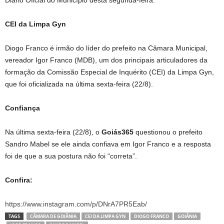
CEI da Limpa Gyn
Diogo Franco é irmão do líder do prefeito na Câmara Municipal,
vereador Igor Franco (MDB), um dos principais articuladores da
formação da Comissão Especial de Inquérito (CEI) da Limpa Gyn,
que foi oficializada na última sexta-feira (22/8).
Confiança
Na última sexta-feira (22/8), o
Goiás365
questionou o prefeito
Sandro Mabel se ele ainda confiava em Igor Franco e a resposta
foi de que a sua postura não foi “correta”.
Confira:
https://www.instagram.com/p/DNrA7PR5Eab/
TAGS
CÂMARA DE GOIÂNIA
CEI DA LIMPA GYN
DIOGO FRANCO
GOIÂNIA