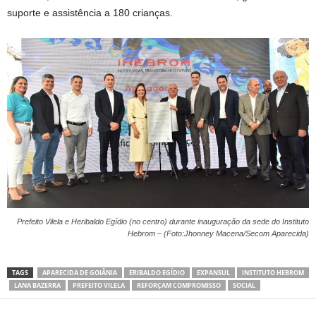
suporte e assistência a 180 crianças.
Prefeito Vilela e Heribaldo Egídio (no centro) durante inauguração da sede do Instituto
Hebrom – (Foto:Jhonney Macena/Secom Aparecida)
TAGS
APARECIDA DE GOIÂNIA
ERIBALDO EGÍDIO
EXPANSUL
INSTITUTO HEBROM
LANA BAZERRA
PREFEITO VILELA
REFORÇAM COMPROMISSO
SOCIAL