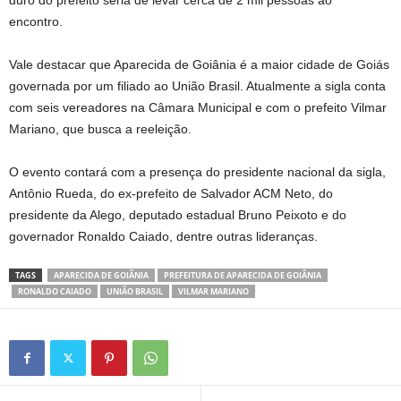
duro do prefeito seria de levar cerca de 2 mil pessoas ao
encontro.
Vale destacar que Aparecida de Goiânia é a maior cidade de Goiás
governada por um filiado ao União Brasil. Atualmente a sigla conta
com seis vereadores na Câmara Municipal e com o prefeito Vilmar
Mariano, que busca a reeleição.
O evento contará com a presença do presidente nacional da sigla,
Antônio Rueda, do ex-prefeito de Salvador ACM Neto, do
presidente da Alego, deputado estadual Bruno Peixoto e do
governador Ronaldo Caiado, dentre outras lideranças.
TAGS
APARECIDA DE GOIÂNIA
PREFEITURA DE APARECIDA DE GOIÂNIA
RONALDO CAIADO
UNIÃO BRASIL
VILMAR MARIANO