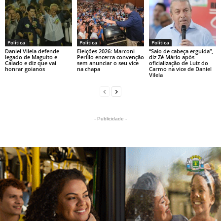
Política
Política
Política
Daniel Vilela defende
Eleições 2026: Marconi
“Saio de cabeça erguida”,
legado de Maguito e
Perillo encerra convenção
diz Zé Mário após
Caiado e diz que vai
sem anunciar o seu vice
oficialização de Luiz do
honrar goianos
na chapa
Carmo na vice de Daniel
Vilela
- Publicidade -