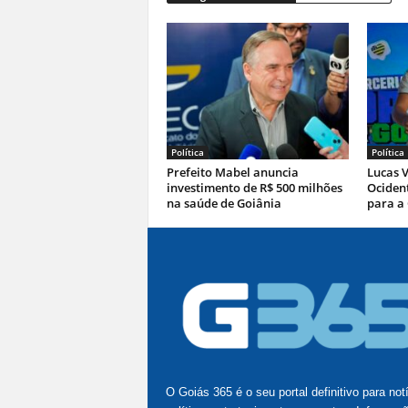
Política
Política
Prefeito Mabel anuncia
Lucas V
investimento de R$ 500 milhões
Ocident
na saúde de Goiânia
para a
O Goiás 365 é o seu portal definitivo para not