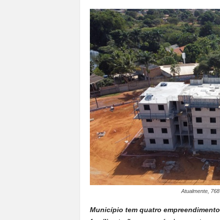
a
n
o
t
o
d
o
.
Atualmente, 768
Município tem quatro empreendimento