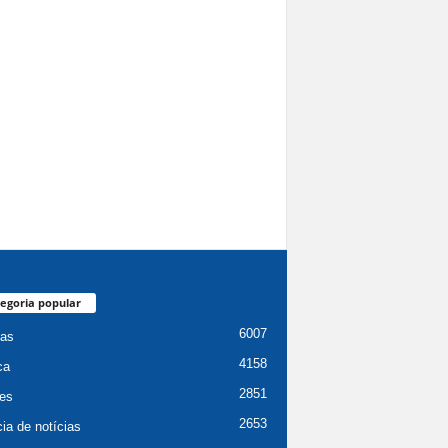
egoria popular
6007
ias
4158
ca
2851
es
2653
ia de notícias