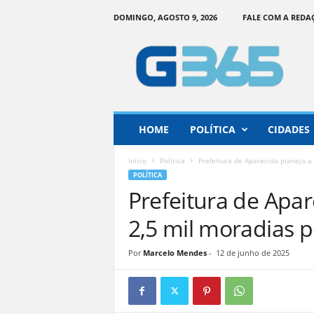
DOMINGO, AGOSTO 9, 2026
FALE COM A REDA
G
o
i
á
s
3
6
HOME
POLÍTICA
CIDADES
5
–
Início
Política
Prefeitura de Aparecida planeja a
I
POLÍTICA
n
Prefeitura de Apar
f
o
2,5 mil moradias p
r
m
Por
Marcelo Mendes
-
12 de junho de 2025
a
ç
ã
o
o