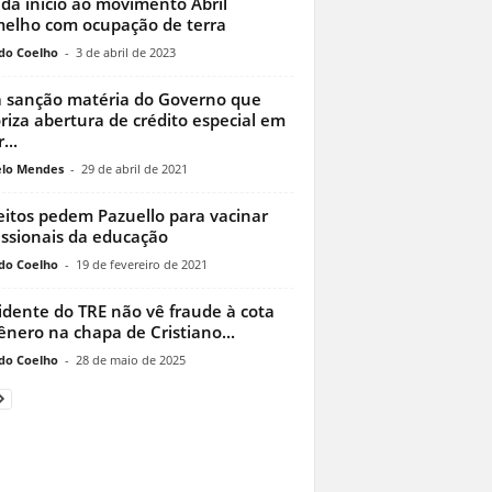
dá início ao movimento Abril
elho com ocupação de terra
do Coelho
-
3 de abril de 2023
à sanção matéria do Governo que
riza abertura de crédito especial em
...
lo Mendes
-
29 de abril de 2021
eitos pedem Pazuello para vacinar
issionais da educação
do Coelho
-
19 de fevereiro de 2021
idente do TRE não vê fraude à cota
ênero na chapa de Cristiano...
do Coelho
-
28 de maio de 2025