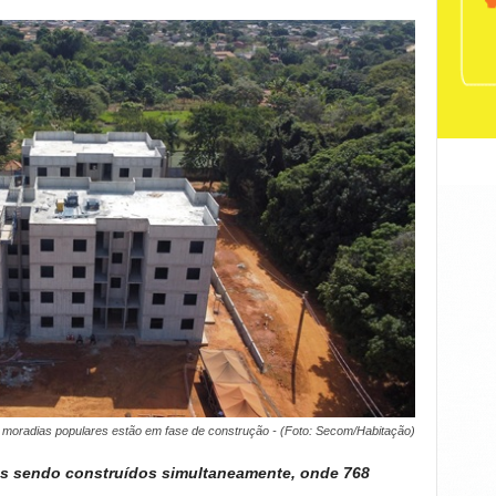
 moradias populares estão em fase de construção - (Foto: Secom/Habitação)
s sendo construídos simultaneamente, onde 768