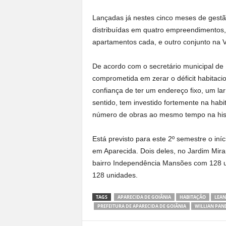
Lançadas já nestes cinco meses de gestão
distribuídas em quatro empreendimentos, 
apartamentos cada, e outro conjunto na
De acordo com o secretário municipal de 
comprometida em zerar o déficit habitaci
confiança de ter um endereço fixo, um lar 
sentido, tem investido fortemente na ha
número de obras ao mesmo tempo na histó
Está previsto para este 2º semestre o iní
em Aparecida. Dois deles, no Jardim Mir
bairro Independência Mansões com 128 
128 unidades.
TAGS
APARECIDA DE GOIÂNIA
HABITAÇÃO
LEAN
PREFEITURA DE APARECIDA DE GOIÂNIA
WILLIAN PAN