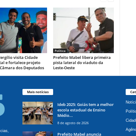
Política
ergílio visita Cidade
Prefeito Mabel libera primeira
al e fortalece projeto
pista lateral do viaduto da
 Câmara dos Deputados
Leste-Oeste
Mais notícias
Cat
Notíc
Ideb 2025: Goiás tem a melhor
escola estadual de Ensino
Políti
Médio...
Cidad
8 de agosto de 2026
Agênc
ícias,
Prefeito Mabel anuncia