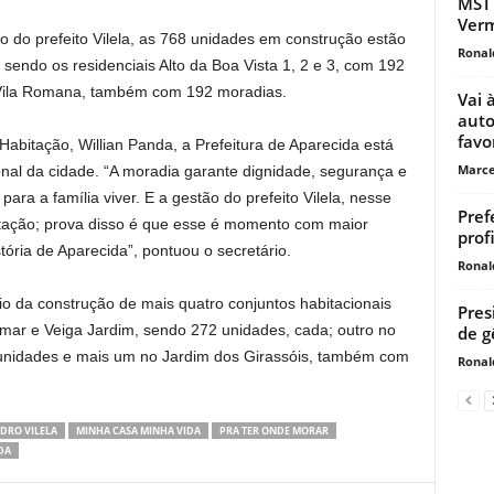
MST 
Verm
 do prefeito Vilela, as 768 unidades em construção estão
Ronal
sendo os residenciais Alto da Boa Vista 1, 2 e 3, com 192
 Vila Romana, também com 192 moradias.
Vai 
auto
favor
Habitação, Willian Panda, a Prefeitura de Aparecida está
Marce
onal da cidade. “A moradia garante dignidade, segurança e
para a família viver. E a gestão do prefeito Vilela, nesse
Pref
bitação; prova disso é que esse é momento com maior
prof
ria de Aparecida”, pontuou o secretário.
Ronal
cio da construção de mais quatro conjuntos habitacionais
Pres
amar e Veiga Jardim, sendo 272 unidades, cada; outro no
de g
unidades e mais um no Jardim dos Girassóis, também com
Ronal
DRO VILELA
MINHA CASA MINHA VIDA
PRA TER ONDE MORAR
DA