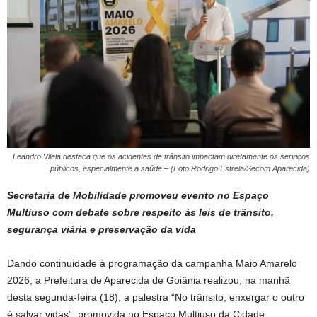
Leandro Vilela destaca que os acidentes de trânsito impactam diretamente os serviços
públicos, especialmente a saúde – (Foto Rodrigo Estrela/Secom Aparecida)
Secretaria de Mobilidade promoveu evento no Espaço
Multiuso com debate sobre respeito às leis de trânsito,
segurança viária e preservação da vida
Dando continuidade à programação da campanha Maio Amarelo
2026, a Prefeitura de Aparecida de Goiânia realizou, na manhã
desta segunda-feira (18), a palestra “No trânsito, enxergar o outro
é salvar vidas”, promovida no Espaço Multiuso da Cidade