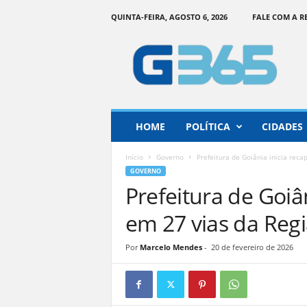
QUINTA-FEIRA, AGOSTO 6, 2026
FALE COM A 
G
o
i
á
s
3
6
HOME
POLÍTICA
CIDADES
5
–
Início
Governo
Prefeitura de Goiânia inicia rec
I
GOVERNO
n
Prefeitura de Goiâ
f
o
em 27 vias da Reg
r
m
Por
Marcelo Mendes
-
20 de fevereiro de 2026
a
ç
ã
o
o