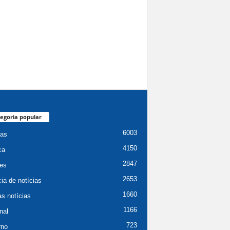
egoria popular
6003
ias
4150
ca
2847
es
2653
ia de notícias
1660
as notícias
1166
nal
723
rno