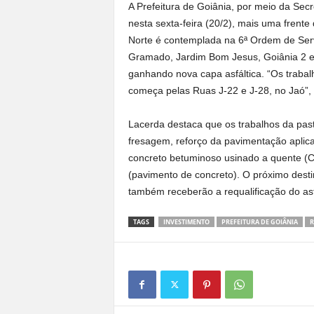
A Prefeitura de Goiânia, por meio da Secre
nesta sexta-feira (20/2), mais uma frent
Norte é contemplada na 6ª Ordem de Ser
Gramado, Jardim Bom Jesus, Goiânia 2 e J
ganhando nova capa asfáltica. “Os trabal
começa pelas Ruas J-22 e J-28, no Jaó”, i
Lacerda destaca que os trabalhos da pas
fresagem, reforço da pavimentação aplica
concreto betuminoso usinado a quente (CB
(pavimento de concreto). O próximo desti
também receberão a requalificação do asf
TAGS
INVESTIMENTO
PREFEITURA DE GOIÂNIA
R