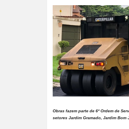
a
n
o
t
o
d
o
.
Obras fazem parte de 6ª Ordem de Ser
setores Jardim Gramado, Jardim Bom J