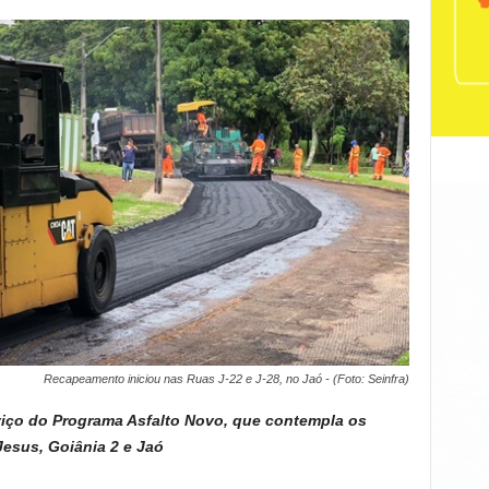
Recapeamento iniciou nas Ruas J-22 e J-28, no Jaó - (Foto: Seinfra)
viço do Programa Asfalto Novo, que contempla os
esus, Goiânia 2 e Jaó