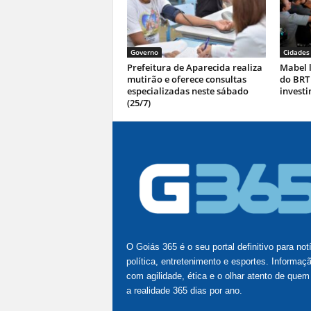
Governo
Cidades
Prefeitura de Aparecida realiza
Mabel l
mutirão e oferece consultas
do BRT
especializadas neste sábado
investi
(25/7)
O Goiás 365 é o seu portal definitivo para not
política, entretenimento e esportes. Informaç
com agilidade, ética e o olhar atento de quem
a realidade 365 dias por ano.