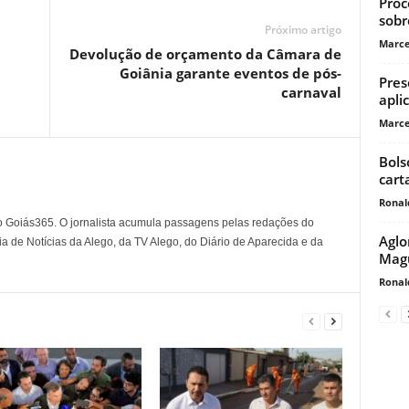
Proc
sobr
Próximo artigo
Marce
Devolução de orçamento da Câmara de
Goiânia garante eventos de pós-
Pres
carnaval
apli
Marce
Bols
cart
Ronal
o Goiás365. O jornalista acumula passagens pelas redações do
Aglo
a de Notícias da Alego, da TV Alego, do Diário de Aparecida e da
Magu
Ronal