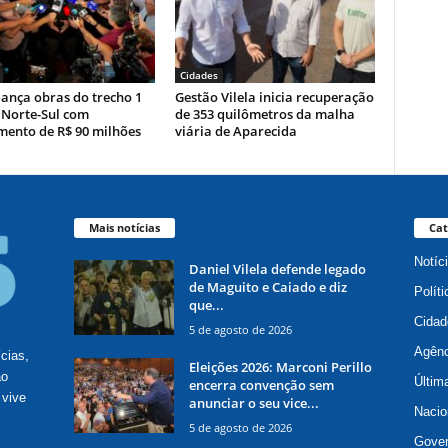
Cidades
ança obras do trecho 1
Gestão Vilela inicia recuperação
 Norte-Sul com
de 353 quilômetros da malha
mento de R$ 90 milhões
viária de Aparecida
Mais notícias
Cat
Notíc
Daniel Vilela defende legado
de Maguito e Caiado e diz
Políti
que...
Cidad
5 de agosto de 2026
Agênc
ícias,
Eleições 2026: Marconi Perillo
ão
Últim
encerra convenção sem
 vive
anunciar o seu vice...
Nacio
5 de agosto de 2026
Gove