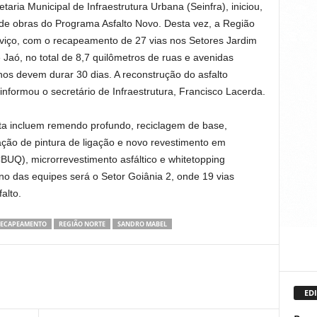
taria Municipal de Infraestrutura Urbana (Seinfra), iniciou,
e de obras do Programa Asfalto Novo. Desta vez, a Região
viço, com o recapeamento de 27 vias nos Setores Jardim
aó, no total de 8,7 quilômetros de ruas e avenidas
hos devem durar 30 dias. A reconstrução do asfalto
nformou o secretário de Infraestrutura, Francisco Lacerda.
ta incluem remendo profundo, reciclagem de base,
ção de pintura de ligação e novo revestimento em
UQ), microrrevestimento asfáltico e whitetopping
no das equipes será o Setor Goiânia 2, onde 19 vias
alto.
ECAPEAMENTO
REGIÃO NORTE
SANDRO MABEL
EDI