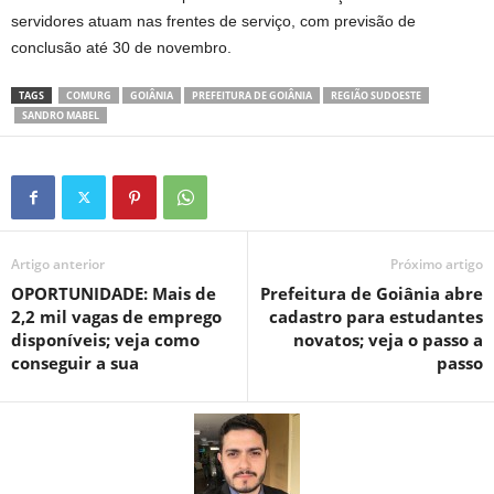
servidores atuam nas frentes de serviço, com previsão de
conclusão até 30 de novembro.
TAGS
COMURG
GOIÂNIA
PREFEITURA DE GOIÂNIA
REGIÃO SUDOESTE
SANDRO MABEL
Artigo anterior
Próximo artigo
OPORTUNIDADE: Mais de
Prefeitura de Goiânia abre
2,2 mil vagas de emprego
cadastro para estudantes
disponíveis; veja como
novatos; veja o passo a
conseguir a sua
passo