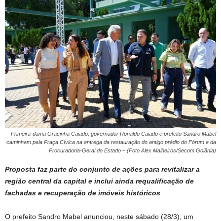
Primeira-dama Gracinha Caiado, governador Ronaldo Caiado e prefeito Sandro Mabel
caminham pela Praça Cívica na entrega da restauração do antigo prédio do Fórum e da
Procuradoria-Geral do Estado – (Foto Alex Malheiros/Secom Goiânia)
Proposta faz parte do conjunto de ações para revitalizar a
região central da capital e inclui ainda requalificação de
fachadas e recuperação de imóveis históricos
O prefeito Sandro Mabel anunciou, neste sábado (28/3), um