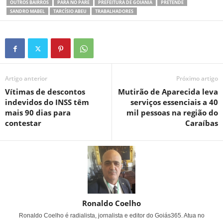
OUTROS BAIRROS
PARA NO PARE
PREFEITURA DE GOIÂNIA
PRETENDE
SANDRO MABEL
TARCÍSIO ABEU
TRABALHADORES
Artigo anterior
Próximo artigo
Vítimas de descontos
Mutirão de Aparecida leva
indevidos do INSS têm
serviços essenciais a 40
mais 90 dias para
mil pessoas na região do
contestar
Caraíbas
Ronaldo Coelho
Ronaldo Coelho é radialista, jornalista e editor do Goiás365. Atua no