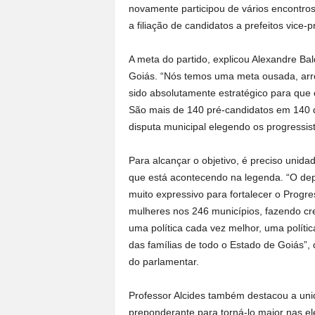
novamente participou de vários encontros
a filiação de candidatos a prefeitos vice-
A meta do partido, explicou Alexandre Ba
Goiás. “Nós temos uma meta ousada, arro
sido absolutamente estratégico para que 
São mais de 140 pré-candidatos em 140 di
disputa municipal elegendo os progressist
Para alcançar o objetivo, é preciso unida
que está acontecendo na legenda. “O depu
muito expressivo para fortalecer o Progr
mulheres nos 246 municípios, fazendo cr
uma política cada vez melhor, uma políti
das famílias de todo o Estado de Goiás”, 
do parlamentar.
Professor Alcides também destacou a uni
preponderante para torná-lo maior nas el