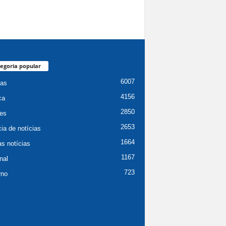
egoria popular
6007
ias
4156
ca
2850
es
2653
ia de notícias
1664
as notícias
1167
nal
723
rno