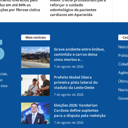
mento oferecido pelo
HMAP treina profissionais para
duz em até 84% as
reforçar o cuidado
ções por fibrose cística
odontológico de pacientes
cardíacos em Aparecida
Mais notícias
Cat
Notíc
Grave acidente entre ônibus,
caminhão e carros deixa
Políti
cinco mortos e...
Cidad
7 de agosto de 2026
Agênc
ícias,
Prefeito Mabel libera
ão
Últim
primeira pista lateral do
 vive
viaduto da Leste-Oeste
Nacio
7 de agosto de 2026
Gove
Eleições 2026: Vanderlan
Cardoso define suplentes
para a disputa pela reeleição
7 de agosto de 2026