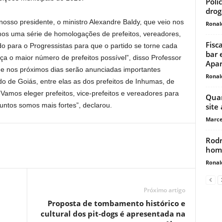
Polí
drog
sso presidente, o ministro Alexandre Baldy, que veio nos
Ronal
zemos uma série de homologações de prefeitos, vereadores,
Fisc
o para o Progressistas para que o partido se torne cada
bar 
ça o maior número de prefeitos possível”, disso Professor
Apar
ue nos próximos dias serão anunciadas importantes
Ronal
do de Goiás, entre elas as dos prefeitos de Inhumas, de
Vamos eleger prefeitos, vice-prefeitos e vereadores para
Quar
ntos somos mais fortes”, declarou.
site
Marce
Rodr
hom
Ronal
Próximo artigo
Proposta de tombamento histórico e
cultural dos pit-dogs é apresentada na