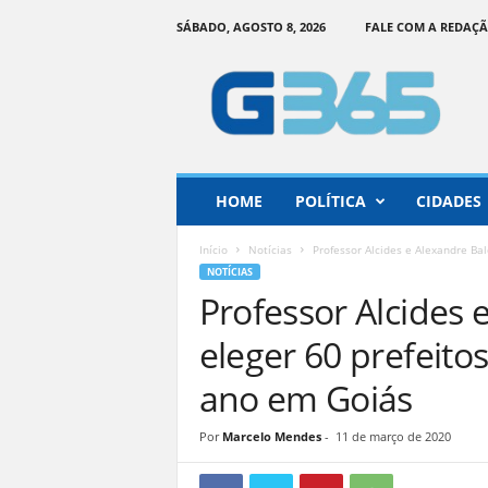
SÁBADO, AGOSTO 8, 2026
FALE COM A REDAÇ
G
o
i
á
s
3
6
HOME
POLÍTICA
CIDADES
5
–
Início
Notícias
Professor Alcides e Alexandre Bal
I
NOTÍCIAS
n
Professor Alcides
f
o
eleger 60 prefeitos
r
m
ano em Goiás
a
ç
Por
Marcelo Mendes
-
11 de março de 2020
ã
o
o