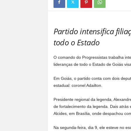
a
n
o
t
Partido intensifica fili
o
d
todo o Estado
o
.
O comando do Progressistas trabalha inte
lideranças de todo o Estado de Goiás vis
Em Goiás, o partido conta com dois deput
estadual: coronel Adailton.
Presidente regional da legenda, Alexandr
de fortalecimento da legenda. Dais atrás 
Alcides, em Brasília, onde despachou com
Na segunda-feira, dia 9, ele esteve no e