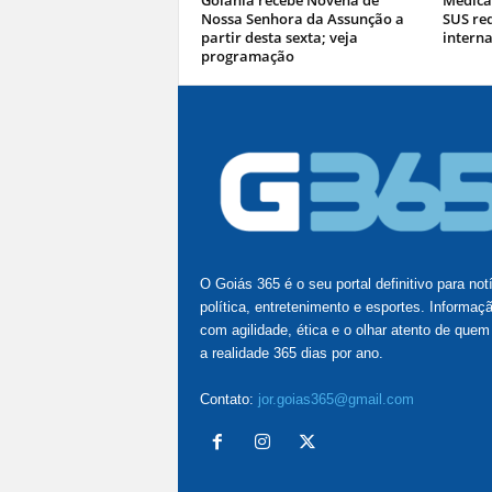
Goiânia recebe Novena de
Medica
Nossa Senhora da Assunção a
SUS re
partir desta sexta; veja
interna
programação
O Goiás 365 é o seu portal definitivo para not
política, entretenimento e esportes. Informaç
com agilidade, ética e o olhar atento de quem
a realidade 365 dias por ano.
Contato:
jor.goias365@gmail.com