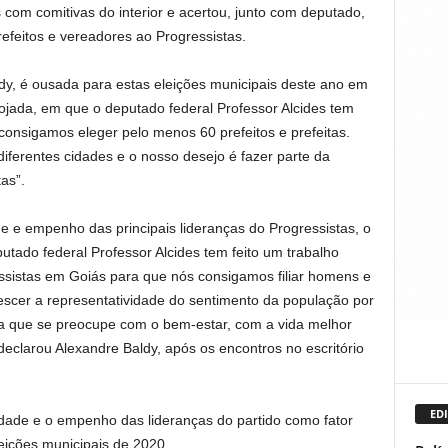
 com comitivas do interior e acertou, junto com deputado,
prefeitos e vereadores ao Progressistas.
ldy, é ousada para estas eleições municipais deste ano em
jada, em que o deputado federal Professor Alcides tem
consigamos eleger pelo menos 60 prefeitos e prefeitas.
ferentes cidades e o nosso desejo é fazer parte da
as”.
de e empenho das principais lideranças do Progressistas, o
tado federal Professor Alcides tem feito um trabalho
essistas em Goiás para que nós consigamos filiar homens e
escer a representatividade do sentimento da população por
ca que se preocupe com o bem-estar, com a vida melhor
declarou Alexandre Baldy, após os encontros no escritório
EDI
dade e o empenho das lideranças do partido como fator
eições municipais de 2020.