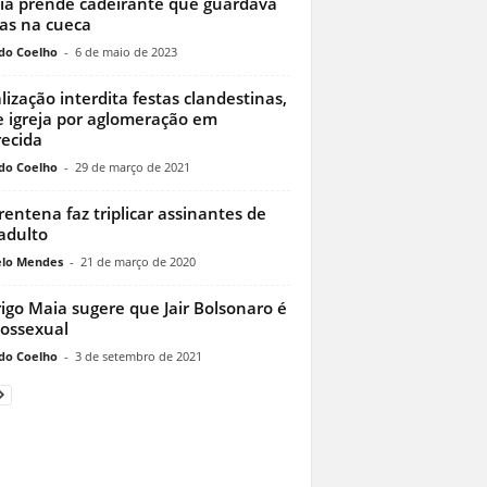
cia prende cadeirante que guardava
as na cueca
do Coelho
-
6 de maio de 2023
alização interdita festas clandestinas,
e igreja por aglomeração em
ecida
do Coelho
-
29 de março de 2021
entena faz triplicar assinantes de
 adulto
lo Mendes
-
21 de março de 2020
igo Maia sugere que Jair Bolsonaro é
ossexual
do Coelho
-
3 de setembro de 2021