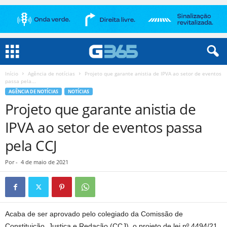
Início
Agência de notícias
Projeto que garante anistia de IPVA ao setor de eventos
passa pela...
AGÊNCIA DE NOTÍCIAS
NOTÍCIAS
Projeto que garante anistia de
IPVA ao setor de eventos passa
pela CCJ
Por
-
4 de maio de 2021
Acaba de ser aprovado pelo colegiado da Comissão de
Constituição, Justiça e Redação (CCJ), o projeto de lei nº 4494/21,