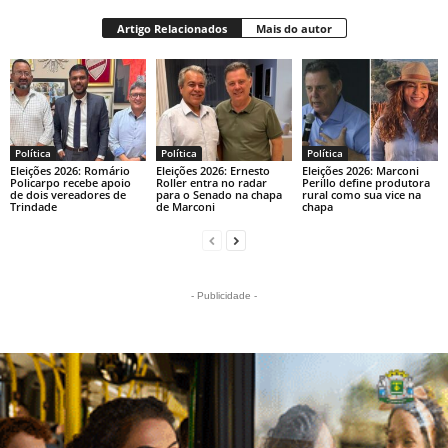
Artigo Relacionados
Mais do autor
Política
Política
Política
Eleições 2026: Romário
Eleições 2026: Ernesto
Eleições 2026: Marconi
Policarpo recebe apoio
Roller entra no radar
Perillo define produtora
de dois vereadores de
para o Senado na chapa
rural como sua vice na
Trindade
de Marconi
chapa
- Publicidade -