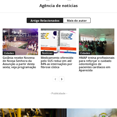
Agência de notícias
Artigo Relacionados
Mais do autor
Cidades
Notícias
Cidades
Goiânia recebe Novena
Medicamento oferecido
HMAP treina profissionais
de Nossa Senhora da
pelo SUS reduz em até
para reforçar o cuidado
Assunção a partir desta
84% as internações por
odontológico de
sexta; veja programação
fibrose cística
pacientes cardíacos em
Aparecida
- Publicidade -