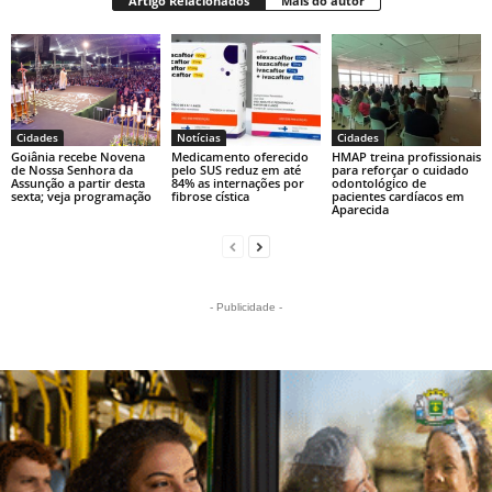
Artigo Relacionados
Mais do autor
Cidades
Notícias
Cidades
Goiânia recebe Novena
Medicamento oferecido
HMAP treina profissionais
de Nossa Senhora da
pelo SUS reduz em até
para reforçar o cuidado
Assunção a partir desta
84% as internações por
odontológico de
sexta; veja programação
fibrose cística
pacientes cardíacos em
Aparecida
- Publicidade -