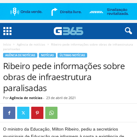
Início
Agência de notícias
Ribeiro pede informações sobre obras de infraestrutura
paralisadas
AGÊNCIA DE NOTÍCIAS
NOTÍCIAS
ÚLTIMAS NOTÍCIAS
Ribeiro pede informações sobre
obras de infraestrutura
paralisadas
Por
Agência de notícias
-
23 de abril de 2021
O ministro da Educação, Milton Ribeiro, pediu a secretários
municipais de Educação que informem à pasta a existência de