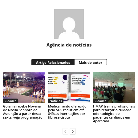
Agência de notícias
Artigo Relacionados
Mais do autor
Cidades
Notícias
Cidades
Goiânia recebe Novena
Medicamento oferecido
HMAP treina profissionais
de Nossa Senhora da
pelo SUS reduz em até
para reforçar o cuidado
Assunção a partir desta
84% as internações por
odontológico de
sexta; veja programação
fibrose cística
pacientes cardíacos em
Aparecida