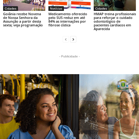
Cidades
Notícias
Cidades
Goiânia recebe Novena
Medicamento oferecido
HMAP treina profissionais
de Nossa Senhora da
pelo SUS reduz em até
para reforçar o cuidado
Assunção a partir desta
84% as internações por
odontológico de
sexta; veja programação
fibrose cística
pacientes cardíacos em
Aparecida
- Publicidade -