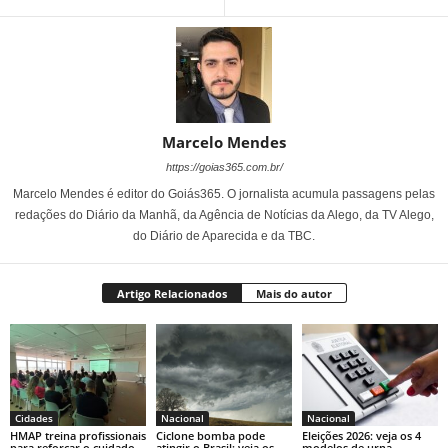
Marcelo Mendes
https://goias365.com.br/
Marcelo Mendes é editor do Goiás365. O jornalista acumula passagens pelas
redações do Diário da Manhã, da Agência de Notícias da Alego, da TV Alego,
do Diário de Aparecida e da TBC.
Artigo Relacionados
Mais do autor
Cidades
Nacional
Nacional
HMAP treina profissionais
Ciclone bomba pode
Eleições 2026: veja os 4
para reforçar o cuidado
atingir o Brasil; veja os
modelos de urna