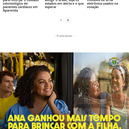
odontológico de
estados em alerta e o que
eletrônica usados na
pacientes cardíacos em
esperar
votação
Aparecida
- Publicidade -