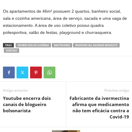
Os apartamentos de 46m² possuem 2 quartos, banheiro social,
sala e cozinha americana, área de serviço, sacada e uma vaga de
estacionamento. A área de uso coletivo possui quadra
poliesportiva, salão de festas, playground e churrasqueira.
TAGS
APARECIDA DE GOIÂNIA
BASTIDORES
RESIDENCIAL AGENOR MODESTO
SORTEIO
Artigo anterior
Próximo artigo
Youtube encerra dois
Fabricante da ivermectina
canais de blogueiro
afirma que medicamento
bolsonarista
não tem eficácia contra a
Covid-19