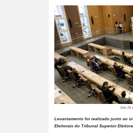
a
n
o
t
o
d
o
.
Dos 25 v
Levantamento foi realizado junto ao s
Eleitorais do Tribunal Superior Eleitora