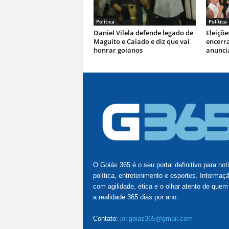
Política
Política
Daniel Vilela defende legado de
Eleiçõe
Maguito e Caiado e diz que vai
encerr
honrar goianos
anuncia
O Goiás 365 é o seu portal definitivo para not
política, entretenimento e esportes. Informaç
com agilidade, ética e o olhar atento de quem
a realidade 365 dias por ano.
Contato:
jor.goias365@gmail.com