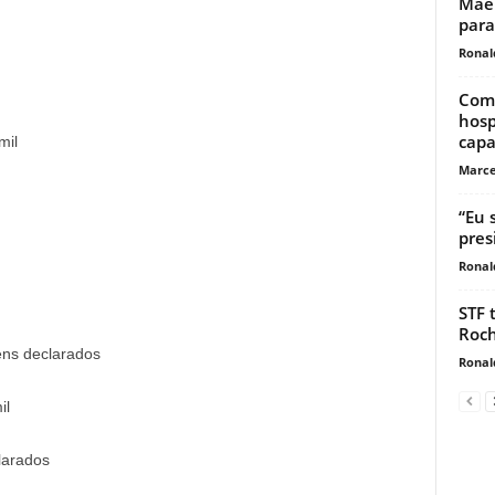
Mãe 
para
Ronal
Comi
hosp
capa
mil
Marce
“Eu 
pres
Ronal
STF 
Roch
ns declarados
Ronal
il
larados