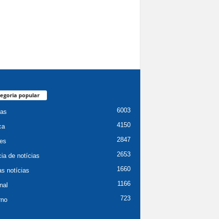
egoria popular
6003
ias
4150
ca
2847
es
2653
ia de notícias
1660
as notícias
1166
nal
723
rno