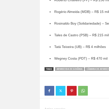
Rogério Almeida (MDB) – R$ 15 mil
Rosinaldo Boy (Solidariedade) – S
Tales de Castro (PSB) – R$ 215 mil
Tatá Teixeira (UB) – R$ 4 milhões
Wegney Costa (PDT) – R$ 470 mil
TAGS
APARECIDA DE GOIÂNIA
CÂMARA DE APARECI
Artigo anterior