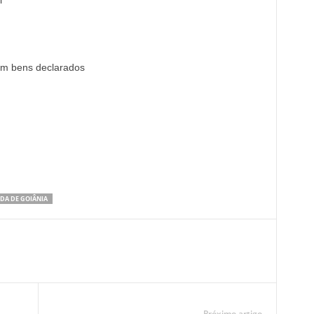
em bens declarados
DA DE GOIÂNIA
Próximo artigo