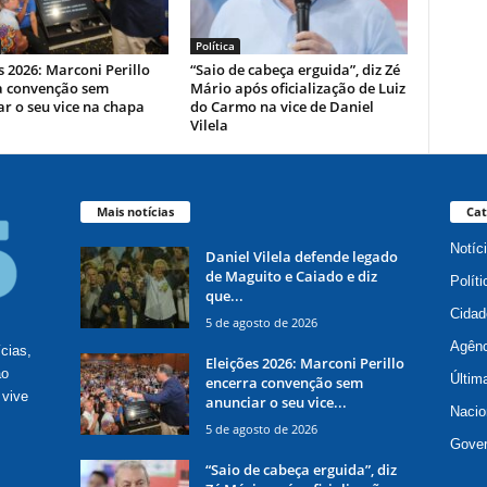
Política
s 2026: Marconi Perillo
“Saio de cabeça erguida”, diz Zé
a convenção sem
Mário após oficialização de Luiz
r o seu vice na chapa
do Carmo na vice de Daniel
Vilela
Mais notícias
Cat
Notíc
Daniel Vilela defende legado
de Maguito e Caiado e diz
Políti
que...
Cidad
5 de agosto de 2026
Agênc
ícias,
Eleições 2026: Marconi Perillo
ão
Últim
encerra convenção sem
 vive
anunciar o seu vice...
Nacio
5 de agosto de 2026
Gove
“Saio de cabeça erguida”, diz