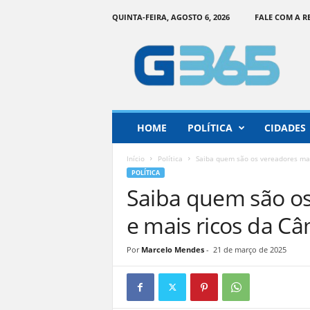
QUINTA-FEIRA, AGOSTO 6, 2026
FALE COM A 
G
o
i
á
s
3
6
HOME
POLÍTICA
CIDADES
5
–
Início
Política
Saiba quem são os vereadores mai
I
POLÍTICA
n
Saiba quem são os
f
o
e mais ricos da C
r
m
Por
Marcelo Mendes
-
21 de março de 2025
a
ç
ã
o
o