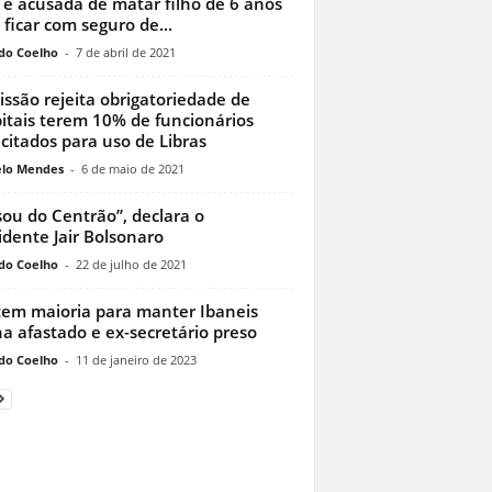
é acusada de matar filho de 6 anos
 ficar com seguro de...
do Coelho
-
7 de abril de 2021
ssão rejeita obrigatoriedade de
itais terem 10% de funcionários
citados para uso de Libras
lo Mendes
-
6 de maio de 2021
sou do Centrão”, declara o
idente Jair Bolsonaro
do Coelho
-
22 de julho de 2021
tem maioria para manter Ibaneis
a afastado e ex-secretário preso
do Coelho
-
11 de janeiro de 2023